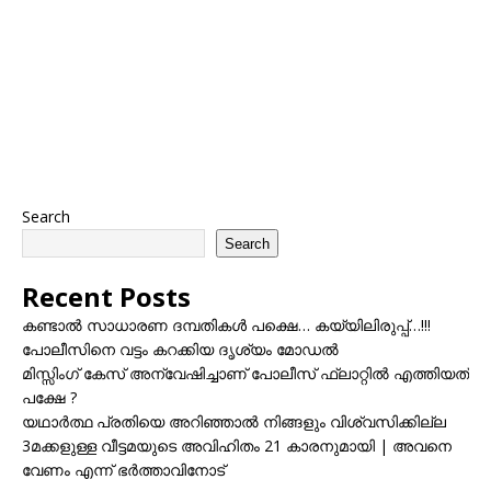
Search
Search
Recent Posts
കണ്ടാൽ സാധാരണ ദമ്പതികൾ പക്ഷെ… കയ്യിലിരുപ്പ്…!!!
പോലീസിനെ വട്ടം കറക്കിയ ദൃശ്യം മോഡല്‍
മിസ്സിംഗ് കേസ് അന്വേഷിച്ചാണ് പോലീസ് ഫ്ലാറ്റിൽ എത്തിയത്
പക്ഷേ ?
യഥാർത്ഥ പ്രതിയെ അറിഞ്ഞാൽ നിങ്ങളും വിശ്വസിക്കില്ല
3മക്കളുള്ള വീട്ടമയുടെ അവിഹിതം 21 കാരനുമായി | അവനെ
വേണം എന്ന് ഭർത്താവിനോട്