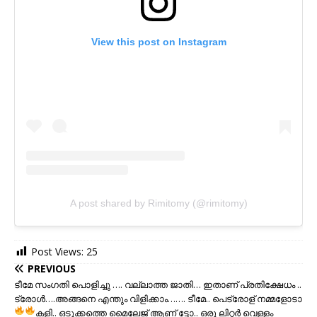
View this post on Instagram
A post shared by Rimitomy (@rimitomy)
Post Views:
25
PREVIOUS
ടീമേ സംഗതി പൊളിച്ചു …. വല്ലാത്ത ജാതി… ഇതാണ് പ്രതിക്ഷേധം ..
ട്രോള്‍….അങ്ങനെ എന്തും വിളിക്കാം……. ടീമേ.. പെട്രോള് നമ്മളോടാ
കളി..
ഒടുക്കത്തെ മൈലേജ് ആണ് ട്ടോ.. ഒരു ലിറ്റർ വെള്ളം