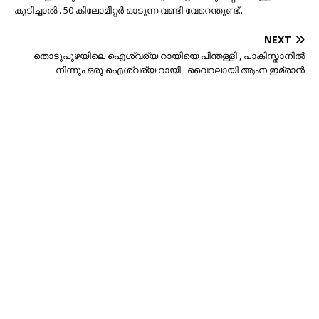
കുടിച്ചാൽ.. 50 കിലോമീറ്റർ ഓടുന്ന വണ്ടി വേറെന്തുണ്ട്..
NEXT
തൊടുപുഴയിലെ ഐശ്വര്യ റായിയെ പിന്തള്ളി , പാകിസ്താനില്‍
നിന്നും ഒരു ഐശ്വര്യ റായി.. വൈറലായി ആംന ഇമ്രാൻ