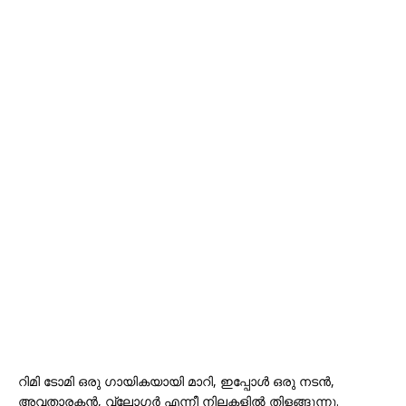
റിമി ടോമി ഒരു ഗായികയായി മാറി, ഇപ്പോൾ ഒരു നടൻ,
അവതാരകൻ, വ്ലോഗർ എന്നീ നിലകളിൽ തിളങ്ങുന്നു.