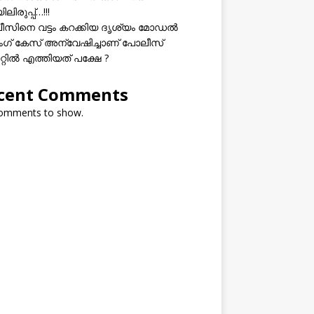
ലിരുപ്പ്…!!!
സിനെ വട്ടം കറക്കിയ ദൃശ്യം മോഡല്‍
സിംഗ് കേസ് അന്വേഷിച്ചാണ് പോലീസ്
റ്റിൽ എത്തിയത് പക്ഷേ ?
cent Comments
omments to show.