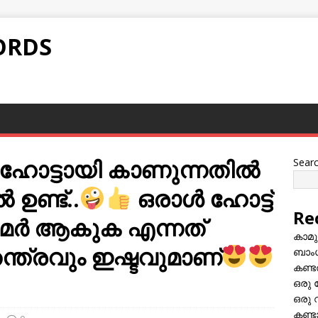
ORDS
ട്ടായി കാണുന്നതില്‍
Sear
 ഉണ്ട്..
ഒരാള്‍ ഹോട്ട്
Re
ാമര്‍ ആകുക എന്നത്
കാമു
ത്രവും ഇഷ്ടവുമാണ്
ബാംഗ
കണ്ട
ഒരു 
ഒരു 
കണ്