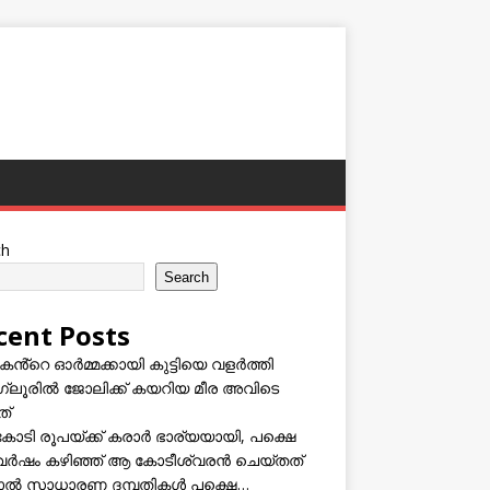
ch
Search
cent Posts
കൻ്റെ ഓർമ്മക്കായി കുട്ടിയെ വളർത്തി
്ലൂരിൽ ജോലിക്ക് കയറിയ മീര അവിടെ
ത്
കോടി രൂപയ്ക്ക് കരാർ ഭാര്യയായി, പക്ഷെ
വർഷം കഴിഞ്ഞ് ആ കോടീശ്വരൻ ചെയ്തത്
ടാൽ സാധാരണ ദമ്പതികൾ പക്ഷെ…