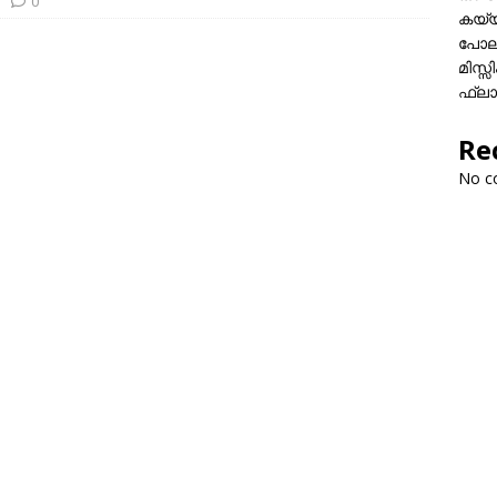
0
കയ്യി
പോലീ
മിസ്
ഫ്ലാ
Re
No c