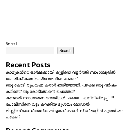
Search
Search
Recent Posts
കാമുകൻ്റെ ഓർമ്മക്കായി കുട്ടിയെ വളർത്തി ബാംഗ്ലൂരിൽ
ജോലിക്ക് കയറിയ മീര അവിടെ കണ്ടത്
ഒരു കോടി രൂപയ്ക്ക് കരാർ ഭാര്യയായി, പക്ഷെ ഒരു വർഷം
കഴിഞ്ഞ് ആ കോടീശ്വരൻ ചെയ്തത്
കണ്ടാൽ സാധാരണ ദമ്പതികൾ പക്ഷെ… കയ്യിലിരുപ്പ്…!!!
പോലീസിനെ വട്ടം കറക്കിയ ദൃശ്യം മോഡല്‍
മിസ്സിംഗ് കേസ് അന്വേഷിച്ചാണ് പോലീസ് ഫ്ലാറ്റിൽ എത്തിയത്
പക്ഷേ ?