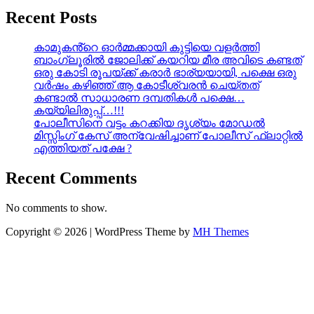
Recent Posts
കാമുകൻ്റെ ഓർമ്മക്കായി കുട്ടിയെ വളർത്തി
ബാംഗ്ലൂരിൽ ജോലിക്ക് കയറിയ മീര അവിടെ കണ്ടത്
ഒരു കോടി രൂപയ്ക്ക് കരാർ ഭാര്യയായി, പക്ഷെ ഒരു
വർഷം കഴിഞ്ഞ് ആ കോടീശ്വരൻ ചെയ്തത്
കണ്ടാൽ സാധാരണ ദമ്പതികൾ പക്ഷെ…
കയ്യിലിരുപ്പ്…!!!
പോലീസിനെ വട്ടം കറക്കിയ ദൃശ്യം മോഡല്‍
മിസ്സിംഗ് കേസ് അന്വേഷിച്ചാണ് പോലീസ് ഫ്ലാറ്റിൽ
എത്തിയത് പക്ഷേ ?
Recent Comments
No comments to show.
Copyright © 2026 | WordPress Theme by
MH Themes