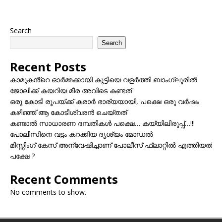
Search
Search
Recent Posts
കാമുകൻ്റെ ഓർമ്മക്കായി കുട്ടിയെ വളർത്തി ബാംഗ്ലൂരിൽ
ജോലിക്ക് കയറിയ മീര അവിടെ കണ്ടത്
ഒരു കോടി രൂപയ്ക്ക് കരാർ ഭാര്യയായി, പക്ഷെ ഒരു വർഷം
കഴിഞ്ഞ് ആ കോടീശ്വരൻ ചെയ്തത്
കണ്ടാൽ സാധാരണ ദമ്പതികൾ പക്ഷെ… കയ്യിലിരുപ്പ്…!!!
പോലീസിനെ വട്ടം കറക്കിയ ദൃശ്യം മോഡല്‍
മിസ്സിംഗ് കേസ് അന്വേഷിച്ചാണ് പോലീസ് ഫ്ലാറ്റിൽ എത്തിയത്
പക്ഷേ ?
Recent Comments
No comments to show.