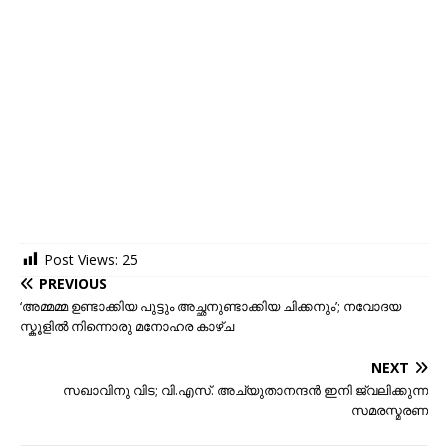
Post Views:
25
PREVIOUS
‘അമ്മമ്മ ഉണ്ടാക്കിയ പുട്ടും അച്ഛനുണ്ടാക്കിയ ചിക്കനും’; നവോദയ
സ്കൂളിൽ നിന്നൊരു മനോഹര കാഴ്ച
NEXT
സഖാവിനു വിട; വി.എസ്. അച്യുതാനന്ദൻ ഇനി ജ്വലിക്കുന്ന
സമരസ്മരണ