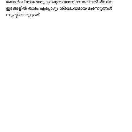
ബോൾഡ് ട്ടോഷോട്ടുകളിലൂടെയാണ് സോഷ്യൽ മീഡിയ
ഇടങ്ങളിൽ താരം എപ്പോഴും ശ്രദ്ധേയമായ മുന്നേറ്റങ്ങൾ
സൃഷ്ടിക്കാറുള്ളത്.