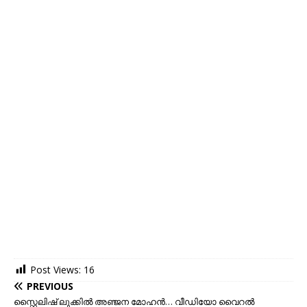
Post Views:
16
PREVIOUS
സ്റ്റൈലിഷ് ലുക്കിൽ അഞ്ജന മോഹൻ… വീഡിയോ വൈറൽ