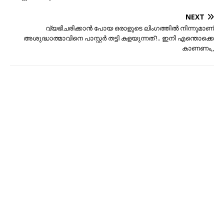
NEXT
വ്യഭിചരിക്കാൻ പോയ ഒരാളുടെ ലിംഗത്തിൽ നിന്നുമാണ്
അശുദ്ധാത്മാവിനെ പാസ്റ്റർ തട്ടി കളയുന്നത് !.. ഇനി എന്തൊക്കെ
കാണണം,,