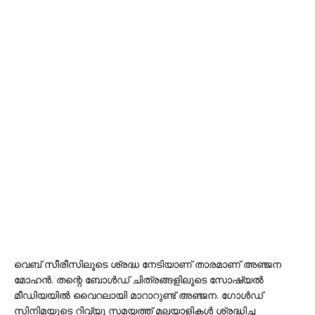
വെബ് സീരീസിലൂടെ ശ്രദ്ധ നേടിയാണ് താരമാണ് അഞ്ജന
മോഹന്‍. തന്റെ ബോള്‍ഡ് ചിത്രങ്ങളിലൂടെ സോഷ്യല്‍
മീഡിയയില്‍ വൈറലായി മാറാറുണ്ട് അഞ്ജന. ഗോൾഡ്
സിനിമയുടെ റിവ്യൂ സമയത്ത് മലയാളികൾ ശ്രദ്ധിച്ച