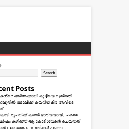
ch
Search
cent Posts
കൻ്റെ ഓർമ്മക്കായി കുട്ടിയെ വളർത്തി
്ലൂരിൽ ജോലിക്ക് കയറിയ മീര അവിടെ
ത്
കോടി രൂപയ്ക്ക് കരാർ ഭാര്യയായി, പക്ഷെ
വർഷം കഴിഞ്ഞ് ആ കോടീശ്വരൻ ചെയ്തത്
ടാൽ സാധാരണ ദമ്പതികൾ പക്ഷെ…