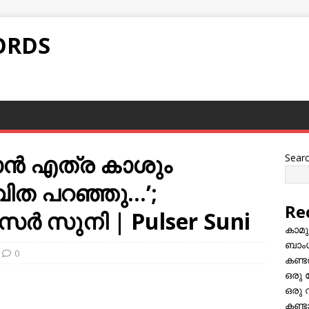
ORDS
കാൻ എത്ര കാശും
Sear
വിത പറഞ്ഞു…’;
Re
ൾസർ സുനി | Pulser Suni
കാമു
ബാംഗ
0
കണ്ട
ഒരു 
ഒരു 
കണ്