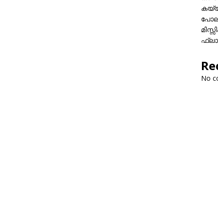
കയ്യി
പോലീ
മിസ്
ഫ്ലാ
Re
No c