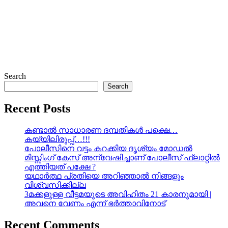
Search
Search
Recent Posts
കണ്ടാൽ സാധാരണ ദമ്പതികൾ പക്ഷെ…
കയ്യിലിരുപ്പ്…!!!
പോലീസിനെ വട്ടം കറക്കിയ ദൃശ്യം മോഡല്‍
മിസ്സിംഗ് കേസ് അന്വേഷിച്ചാണ് പോലീസ് ഫ്ലാറ്റിൽ
എത്തിയത് പക്ഷേ ?
യഥാർത്ഥ പ്രതിയെ അറിഞ്ഞാൽ നിങ്ങളും
വിശ്വസിക്കില്ല
3മക്കളുള്ള വീട്ടമയുടെ അവിഹിതം 21 കാരനുമായി |
അവനെ വേണം എന്ന് ഭർത്താവിനോട്
Recent Comments