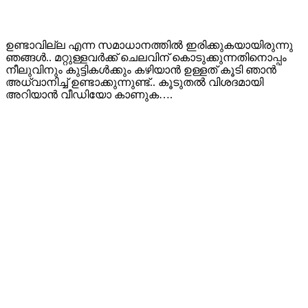
ഉണ്ടാവില്ല എന്ന സമാധാനത്തിൽ ഇരിക്കുകയായിരുന്നു
ഞങ്ങൾ.. മറ്റുള്ളവർക്ക് ചെലവിന് കൊടുക്കുന്നതിനൊപ്പം
നീലുവിനും കുട്ടികൾക്കും കഴിയാൻ ഉള്ളത് കൂടി ഞാൻ
അധ്വാനിച്ച് ഉണ്ടാക്കുന്നുണ്ട്.. കൂടുതൽ വിശദമായി
അറിയാൻ വീഡിയോ കാണുക….