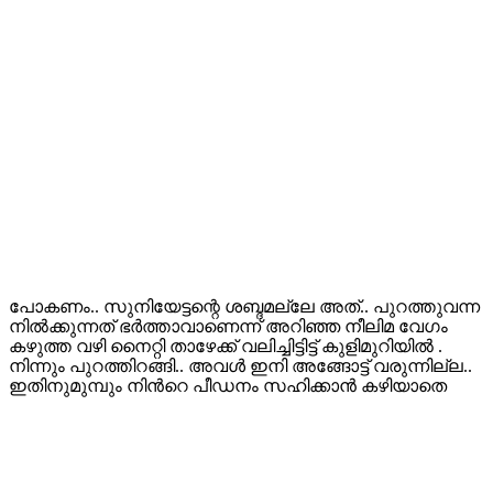
പോകണം.. സുനിയേട്ടന്റെ ശബ്ദമല്ലേ അത്.. പുറത്തുവന്ന
നിൽക്കുന്നത് ഭർത്താവാണെന്ന് അറിഞ്ഞ നീലിമ വേഗം
കഴുത്ത വഴി നൈറ്റി താഴേക്ക് വലിച്ചിട്ടിട്ട് കുളിമുറിയിൽ .
നിന്നും പുറത്തിറങ്ങി.. അവൾ ഇനി അങ്ങോട്ട് വരുന്നില്ല..
ഇതിനുമുമ്പും നിൻറെ പീഡനം സഹിക്കാൻ കഴിയാതെ