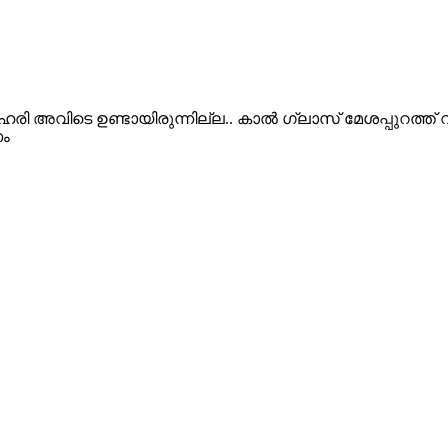
ി അവിടെ ഉണ്ടായിരുന്നില്ല.. കാൽ ഗ്ലാസ് മേശപ്പുറത്ത് വച്ച
ം