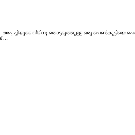
.. അപ്പച്ചിയുടെ വീടിനു തൊട്ടടുത്തുള്ള ഒരു പെൺകുട്ടിയെ പ
ലി…