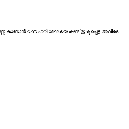
െണ്ണ് കാണാൻ വന്ന ഹരി മേഘയെ കണ്ട് ഇഷ്ടപ്പെട്ട അവിടെ