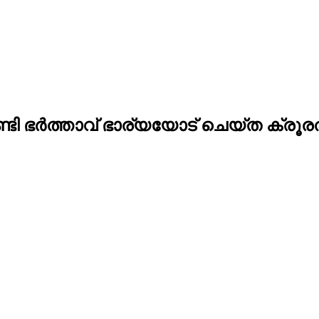
ണ്ടി ഭർത്താവ് ഭാര്യയോട് ചെയ്ത ക്രൂര