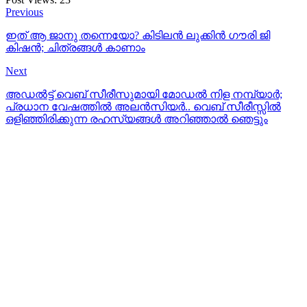
Previous
ഇത് ആ ജാനു തന്നെയോ? കിടിലന്‍ ലുക്കിന്‍ ഗൗരി ജി
കിഷന്‍; ചിത്രങ്ങള്‍ കാണാം
Next
അഡൽട്ട് വെബ് സീരീസുമായി മോഡല്‍ നിള നമ്പ്യാര്‍;
പ്രധാന വേഷത്തിൽ അലൻസിയർ.. വെബ് സീരീസ്സിൽ
ഒളിഞ്ഞിരിക്കുന്ന രഹസ്യങ്ങൾ അറിഞ്ഞാൽ ഞെട്ടും