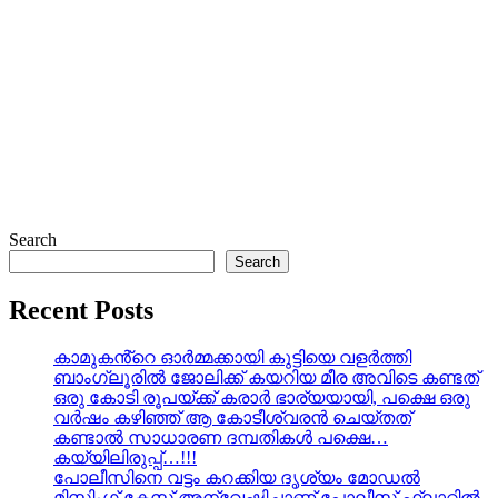
Search
Search
Recent Posts
കാമുകൻ്റെ ഓർമ്മക്കായി കുട്ടിയെ വളർത്തി
ബാംഗ്ലൂരിൽ ജോലിക്ക് കയറിയ മീര അവിടെ കണ്ടത്
ഒരു കോടി രൂപയ്ക്ക് കരാർ ഭാര്യയായി, പക്ഷെ ഒരു
വർഷം കഴിഞ്ഞ് ആ കോടീശ്വരൻ ചെയ്തത്
കണ്ടാൽ സാധാരണ ദമ്പതികൾ പക്ഷെ…
കയ്യിലിരുപ്പ്…!!!
പോലീസിനെ വട്ടം കറക്കിയ ദൃശ്യം മോഡല്‍
മിസ്സിംഗ് കേസ് അന്വേഷിച്ചാണ് പോലീസ് ഫ്ലാറ്റിൽ