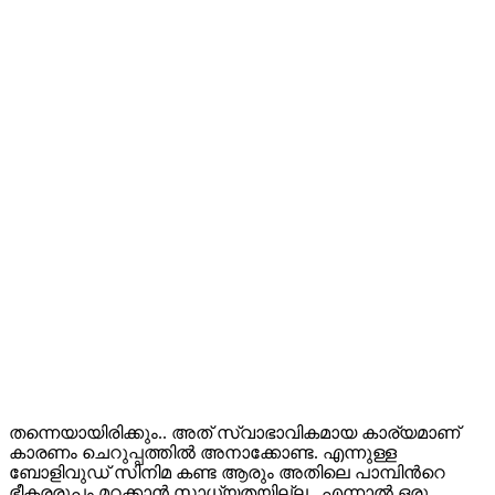
തന്നെയായിരിക്കും.. അത് സ്വാഭാവികമായ കാര്യമാണ്
കാരണം ചെറുപ്പത്തിൽ അനാക്കോണ്ട. എന്നുള്ള
ബോളിവുഡ് സിനിമ കണ്ട ആരും അതിലെ പാമ്പിൻറെ
ഭീകരരൂപം മറക്കാൻ സാധ്യതയില്ല.. എന്നാൽ ഒരു