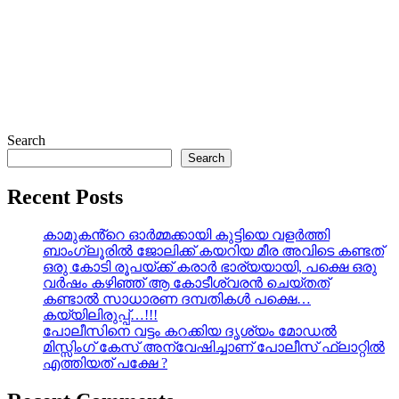
Search
Search
Recent Posts
കാമുകൻ്റെ ഓർമ്മക്കായി കുട്ടിയെ വളർത്തി
ബാംഗ്ലൂരിൽ ജോലിക്ക് കയറിയ മീര അവിടെ കണ്ടത്
ഒരു കോടി രൂപയ്ക്ക് കരാർ ഭാര്യയായി, പക്ഷെ ഒരു
വർഷം കഴിഞ്ഞ് ആ കോടീശ്വരൻ ചെയ്തത്
കണ്ടാൽ സാധാരണ ദമ്പതികൾ പക്ഷെ…
കയ്യിലിരുപ്പ്…!!!
പോലീസിനെ വട്ടം കറക്കിയ ദൃശ്യം മോഡല്‍
മിസ്സിംഗ് കേസ് അന്വേഷിച്ചാണ് പോലീസ് ഫ്ലാറ്റിൽ
എത്തിയത് പക്ഷേ ?