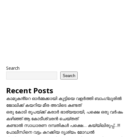
Search
Search
Recent Posts
കാമുകൻ്റെ ഓർമ്മക്കായി കുട്ടിയെ വളർത്തി ബാംഗ്ലൂരിൽ
ജോലിക്ക് കയറിയ മീര അവിടെ കണ്ടത്
ഒരു കോടി രൂപയ്ക്ക് കരാർ ഭാര്യയായി, പക്ഷെ ഒരു വർഷം
കഴിഞ്ഞ് ആ കോടീശ്വരൻ ചെയ്തത്
കണ്ടാൽ സാധാരണ ദമ്പതികൾ പക്ഷെ… കയ്യിലിരുപ്പ്…!!!
പോലീസിനെ വട്ടം കറക്കിയ ദൃശ്യം മോഡല്‍