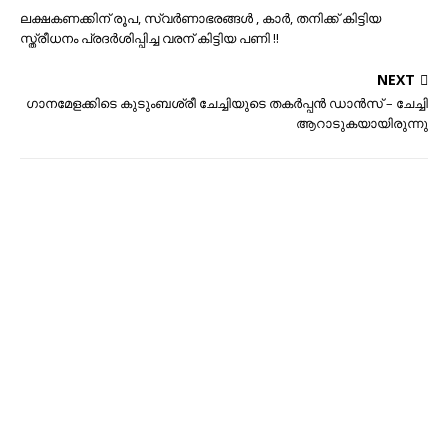
ലക്ഷകണക്കിന് രൂപ, സ്വർണാഭരങ്ങൾ , കാർ, തനിക്ക് കിട്ടിയ
സ്ത്രീധനം പ്രദർശിപ്പിച്ച വരന് കിട്ടിയ പണി !!
NEXT
ഗാനമേളക്കിടെ കുടുംബശ്രീ ചേച്ചിയുടെ തകർപ്പൻ ഡാൻസ് – ചേച്ചി
ആറാടുകയായിരുന്നു