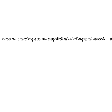
വരദ പോയതിനു ശേഷം ഒടുവിൽ ജിഷിന് കൂട്ടായി ഒരാൾ …ജ