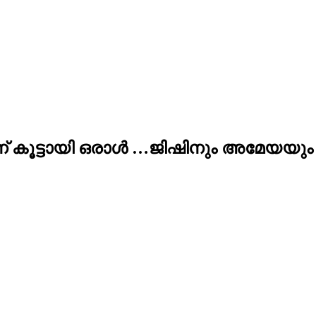
കൂട്ടായി ഒരാൾ …ജിഷിനും അമേയയും സ