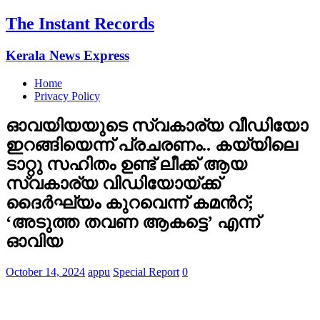
The Instant Records
Kerala News Express
Home
Privacy Policy
ഓവയിയയുടെ സ്വകാര്യ വീഡിയോ
ഇറങ്ങിയെന്ന് പ്രചരണം.. കയ്യിലെ
ടാറ്റു സഹിതം ഉണ്ട് ലീക്ക് ആയ
സ്വകാര്യ വിഡിയോയ്ക്ക്
ദൈര്‍ഘ്യം കുറവെന്ന് കമന്‍റ്;
‘അടുത്ത തവണ ആകട്ടെ’ എന്ന്
ഓവിയ
October 14, 2024
appu
Special Report
0