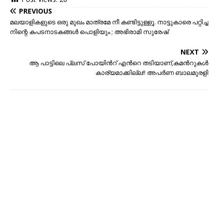
PREVIOUS
മലയാളികളുടെ ഒരു മുഖം മാത്രമേ നീ കണ്ടിട്ടുള്ളൂ. നാട്ടുകാരെ പറ്റിച്ച
നിന്റെ കപടനാടകങ്ങൾ പൊളിയും ; അഭിരാമി സുരേഷ്
NEXT
ആ പാട്ടിലെ പ്ലസ് പോയിൻറ് എൻറെ തടിയാണ്,കമൻറുകൾ
കാര്യമാക്കില്ല!! അപർണ ബാലമുരളി