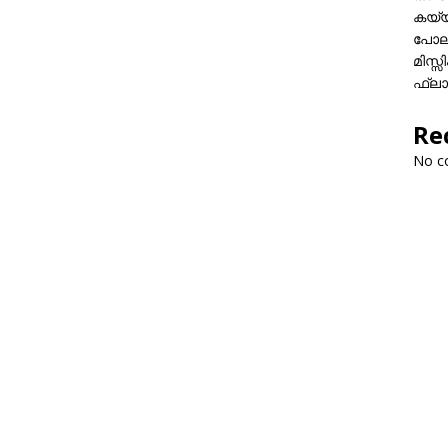
കയ്യി
പോലീ
മിസ്
ഫ്ലാ
Re
No c