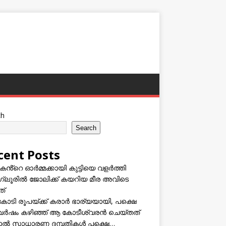
ch
Search
cent Posts
കൻ്റെ ഓർമ്മക്കായി കുട്ടിയെ വളർത്തി
്ലൂരിൽ ജോലിക്ക് കയറിയ മീര അവിടെ
ത്
കോടി രൂപയ്ക്ക് കരാർ ഭാര്യയായി, പക്ഷെ
വർഷം കഴിഞ്ഞ് ആ കോടീശ്വരൻ ചെയ്തത്
ടാൽ സാധാരണ ദമ്പതികൾ പക്ഷെ…