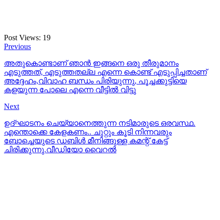
Post Views:
19
Previous
അതുകൊണ്ടാണ് ഞാൻ ഇങ്ങനെ ഒരു തീരുമാനം
എടുത്തത്, എടുത്തതല്ല എന്നെ കൊണ്ട് എടുപ്പിച്ചതാണ്
അദ്ദേഹം,വിവാഹ ബന്ധം പിരിയുന്നു, പൂച്ചക്കുട്ടിയെ
കളയുന്ന പോലെ എന്നെ വീട്ടിൽ വിട്ടു
Next
ഉദ്ഘാടനം ചെയ്യാനെത്തുന്ന നടിമാരുടെ ഒരവസ്ഥ.
എന്തൊക്കെ കേളകണം.. ചുറ്റും കൂടി നിന്നവരും
ബോച്ചെയുടെ ഡബിൾ മീനിങ്ങുള്ള കമന്റ് കേട്ട്
ചിരിക്കുന്നു.വീഡിയോ വൈറൽ