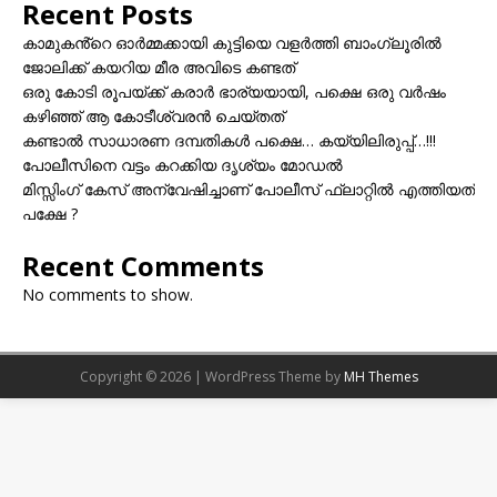
Recent Posts
കാമുകൻ്റെ ഓർമ്മക്കായി കുട്ടിയെ വളർത്തി ബാംഗ്ലൂരിൽ
ജോലിക്ക് കയറിയ മീര അവിടെ കണ്ടത്
ഒരു കോടി രൂപയ്ക്ക് കരാർ ഭാര്യയായി, പക്ഷെ ഒരു വർഷം
കഴിഞ്ഞ് ആ കോടീശ്വരൻ ചെയ്തത്
കണ്ടാൽ സാധാരണ ദമ്പതികൾ പക്ഷെ… കയ്യിലിരുപ്പ്…!!!
പോലീസിനെ വട്ടം കറക്കിയ ദൃശ്യം മോഡല്‍
മിസ്സിംഗ് കേസ് അന്വേഷിച്ചാണ് പോലീസ് ഫ്ലാറ്റിൽ എത്തിയത്
പക്ഷേ ?
Recent Comments
No comments to show.
Copyright © 2026 | WordPress Theme by
MH Themes