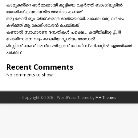
കാമുകൻ്റെ ഓർമ്മക്കായി കുട്ടിയെ വളർത്തി ബാംഗ്ലൂരിൽ
ജോലിക്ക് കയറിയ മീര അവിടെ കണ്ടത്
ഒരു കോടി രൂപയ്ക്ക് കരാർ ഭാര്യയായി, പക്ഷെ ഒരു വർഷം
കഴിഞ്ഞ് ആ കോടീശ്വരൻ ചെയ്തത്
കണ്ടാൽ സാധാരണ ദമ്പതികൾ പക്ഷെ… കയ്യിലിരുപ്പ്…!!!
പോലീസിനെ വട്ടം കറക്കിയ ദൃശ്യം മോഡല്‍
മിസ്സിംഗ് കേസ് അന്വേഷിച്ചാണ് പോലീസ് ഫ്ലാറ്റിൽ എത്തിയത്
പക്ഷേ ?
Recent Comments
No comments to show.
Copyright © 2026 | WordPress Theme by
MH Themes