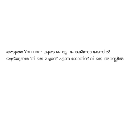
അടുത്ത Youtuber കൂടെ പെട്ടു.. പോക്സോ കേസിൽ
യൂട്യൂബർ ‘വി ജെ മച്ചാൻ’ എന്ന ഗോവിന്ദ് വി ജെ അറസ്റ്റിൽ