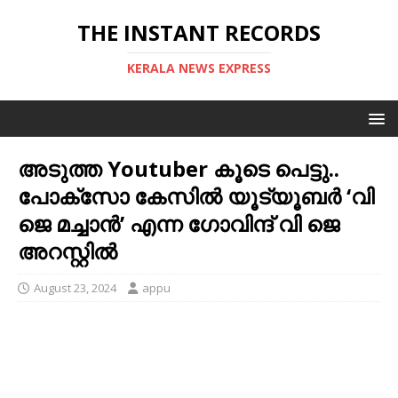
THE INSTANT RECORDS
KERALA NEWS EXPRESS
അടുത്ത Youtuber കൂടെ പെട്ടു..
പോക്സോ കേസിൽ യൂട്യൂബർ ‘വി
ജെ മച്ചാൻ’ എന്ന ഗോവിന്ദ് വി ജെ
അറസ്റ്റിൽ
August 23, 2024
appu