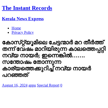
The Instant Records
Kerala News Express
Home
Privacy Policy
കോസ്‌റ്റ്യൂമിലെ ചേട്ടന്മാർ മറ തീർത്ത്
തന്ന് വേഷം മാറിയിരുന്ന കാലത്തെപ്പറ്റി
നവ്യ നായർ; ഇന്നെങ്കിൽ…….
സന്തോഷം തോന്നുന്ന
കാര്യത്തെക്കുറിച്ച് നവ്യ നായര്‍
പറഞ്ഞത്
August 16, 2024
appu
Special Report
0