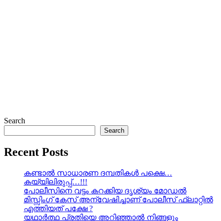
Search
Search
Recent Posts
കണ്ടാൽ സാധാരണ ദമ്പതികൾ പക്ഷെ…
കയ്യിലിരുപ്പ്…!!!
പോലീസിനെ വട്ടം കറക്കിയ ദൃശ്യം മോഡല്‍
മിസ്സിംഗ് കേസ് അന്വേഷിച്ചാണ് പോലീസ് ഫ്ലാറ്റിൽ
എത്തിയത് പക്ഷേ ?
യഥാർത്ഥ പ്രതിയെ അറിഞ്ഞാൽ നിങ്ങളും