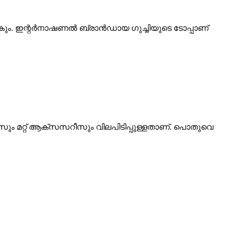
ാകും. ഇന്റർനാഷണൽ ബ്രാൻഡായ ​ഗുച്ചിയുടെ ടോപ്പാണ്
സും മറ്റ് ആക്സസറീസും വിലപിടിപ്പുള്ളതാണ്. പൊതുവെ