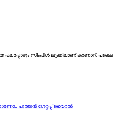
യെ പലപ്പോഴും സിംപിൾ ലുക്കിലാണ് കാണാറ്. പക്ഷെ
ണോ.. പുത്തൻ ഗേറ്റപ്പ് വൈറൽ