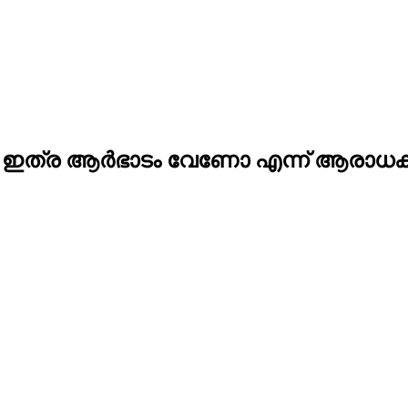
 വില! ഇത്ര ആർഭാടം വേണോ എന്ന് ആരാധ