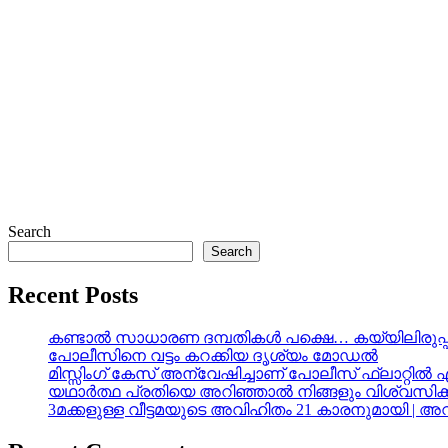
Search
Search
Recent Posts
കണ്ടാൽ സാധാരണ ദമ്പതികൾ പക്ഷെ… കയ്യിലിരുപ്പ്
പോലീസിനെ വട്ടം കറക്കിയ ദൃശ്യം മോഡല്‍
മിസ്സിംഗ് കേസ് അന്വേഷിച്ചാണ് പോലീസ് ഫ്ലാറ്റിൽ 
യഥാർത്ഥ പ്രതിയെ അറിഞ്ഞാൽ നിങ്ങളും വിശ്വസിക്
3മക്കളുള്ള വീട്ടമയുടെ അവിഹിതം 21 കാരനുമായി | 