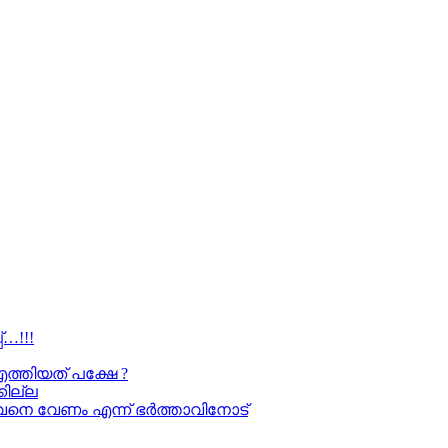
…!!!
എത്തിയത് പക്ഷേ ?
കില്ല
അവനെ വേണം എന്ന് ഭർത്താവിനോട്