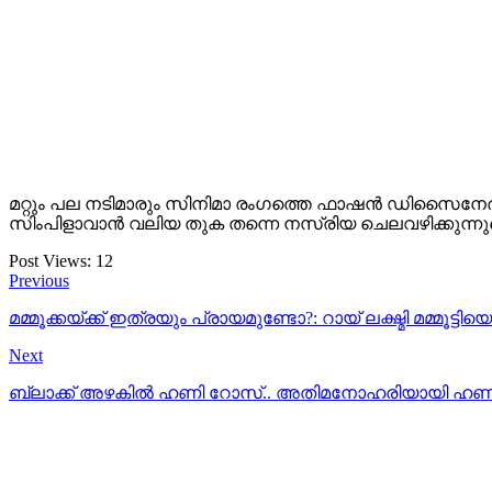
മറ്റും പല നടിമാരും സിനിമാ രം​ഗത്തെ ഫാഷൻ ഡിസൈനേർസ് 
സിംപിളാവാൻ വലിയ തുക തന്നെ നസ്രിയ ചെലവഴിക്കുന്നു
Post Views:
12
Previous
മമ്മൂക്കയ്ക്ക് ഇത്രയും പ്രായമുണ്ടോ?: റായ് ലക്ഷ്മി മമ്
Next
ബ്ലാക്ക് അഴകിൽ ഹണി റോസ്.. അതിമനോഹരിയായി ഹണിറോ