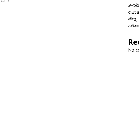
0
കയ്യി
പോലീ
മിസ്
ഫ്ലാ
Re
No c