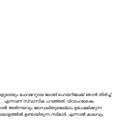
ങ്ങളുടെയും ഫേവറേറ്റായ ലോങ് ​​ഹെയറിലേക്ക് ഞാൻ തിരിച്ച്
ീസ്… എന്നാണ് സ്വാസിക പറഞ്ഞത്. വിവാഹശേഷം
തിനാൽ അഭിനയവും മോഡലിങുമെല്ലാം ഉപേക്ഷിക്കുന്ന
രെ മലയാളത്തിൽ ഉണ്ടായിരുന്ന നടിമാർ. എന്നാൽ കാലവും