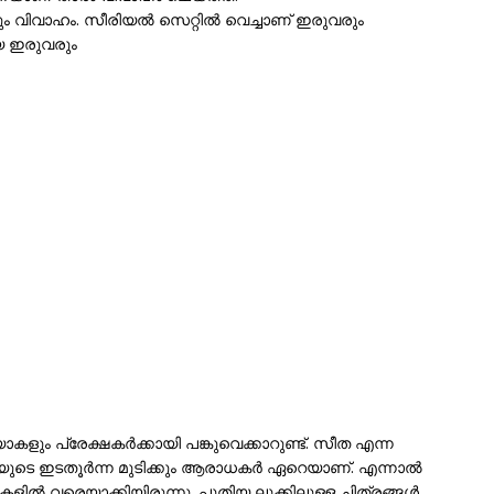
ും വിവാഹം. സീരിയൽ സെറ്റിൽ വെച്ചാണ് ഇരുവരും
ായ ഇരുവരും
പ്രേക്ഷകര്‍ക്കായി പങ്കുവെക്കാറുണ്ട്. സീത എന്ന
െ ഇടതൂർന്ന മുടിക്കും ആരാധകർ ഏറെയാണ്. എന്നാൽ
മുകളിൽ വരെയാക്കിയിരുന്നു. പുതിയ ലുക്കിലുള്ള ചിത്രങ്ങൾ