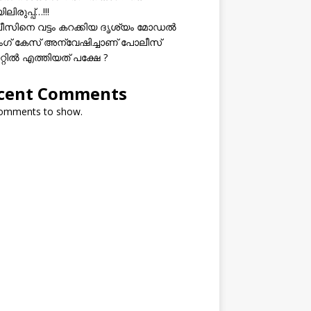
ലിരുപ്പ്…!!!
സിനെ വട്ടം കറക്കിയ ദൃശ്യം മോഡല്‍
സിംഗ് കേസ് അന്വേഷിച്ചാണ് പോലീസ്
റ്റിൽ എത്തിയത് പക്ഷേ ?
cent Comments
omments to show.