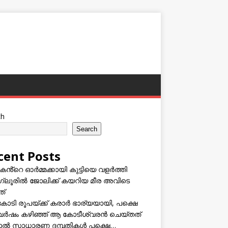
ch
Search
cent Posts
കൻ്റെ ഓർമ്മക്കായി കുട്ടിയെ വളർത്തി
്ലൂരിൽ ജോലിക്ക് കയറിയ മീര അവിടെ
ത്
കോടി രൂപയ്ക്ക് കരാർ ഭാര്യയായി, പക്ഷെ
വർഷം കഴിഞ്ഞ് ആ കോടീശ്വരൻ ചെയ്തത്
ടാൽ സാധാരണ ദമ്പതികൾ പക്ഷെ…