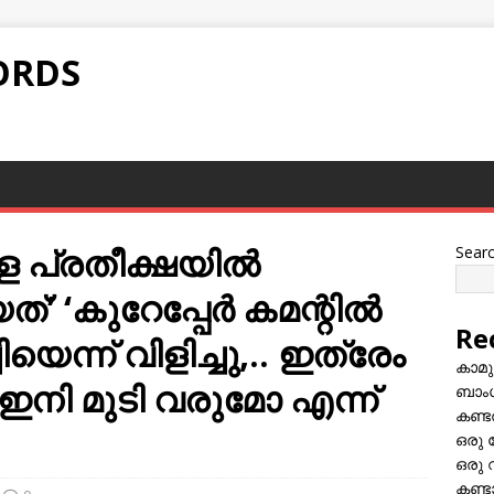
ORDS
്ള പ്രതീക്ഷയിൽ
Sear
ത്’ ‘കുറേപ്പേർ കമന്റിൽ
Re
ചിയെന്ന് വിളിച്ചു,.. ഇത്രേം
കാമു
നി മുടി വരുമോ എന്ന്
ബാംഗ
കണ്ട
ഒരു 
ഒരു 
കണ്