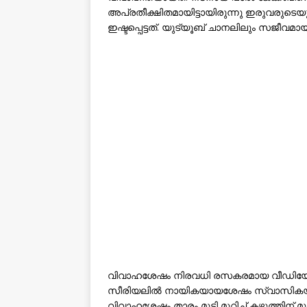
അപ്രതീക്ഷിതമായിട്ടായിരുന്നു ഇരുവരുടെയ
ഇഷ്ടപ്പെട്ടത്. യുട്യൂബ് ചാനലിലും സജീവമ
വിവാഹശേഷം നിരവധി രസകരമായ വീഡിയോകളും 
സീരിയലിൽ നായികയായശേഷം സ്വാസികയുട
വിവാഹശേഷം താരം മുടി മുറിച്ച് കഴുത്തിന് 