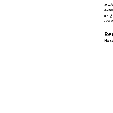
കയ്യി
പോലീ
മിസ്
ഫ്ലാ
Re
No c