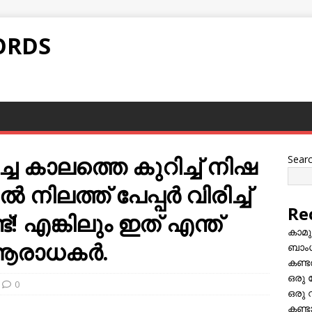
ORDS
്ച കാലത്തെ കുറിച്ച് നിഷ
Sear
 നിലത്ത് പേപ്പര്‍ വിരിച്ച്
Re
്! എങ്കിലും ഇത് എന്ത്
കാമു
് ആരാധകർ.
ബാംഗ
കണ്ട
ഒരു 
0
ഒരു 
കണ്