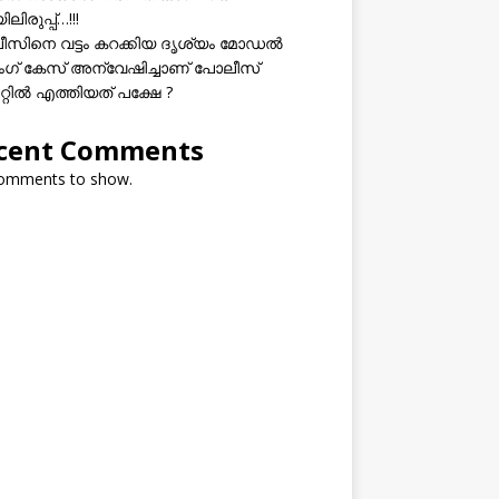
ലിരുപ്പ്…!!!
സിനെ വട്ടം കറക്കിയ ദൃശ്യം മോഡല്‍
സിംഗ് കേസ് അന്വേഷിച്ചാണ് പോലീസ്
റ്റിൽ എത്തിയത് പക്ഷേ ?
cent Comments
omments to show.