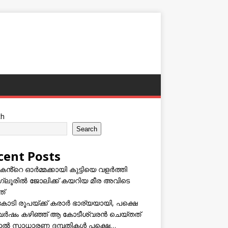
ch
Search
cent Posts
കൻ്റെ ഓർമ്മക്കായി കുട്ടിയെ വളർത്തി
്ലൂരിൽ ജോലിക്ക് കയറിയ മീര അവിടെ
ത്
കോടി രൂപയ്ക്ക് കരാർ ഭാര്യയായി, പക്ഷെ
വർഷം കഴിഞ്ഞ് ആ കോടീശ്വരൻ ചെയ്തത്
ടാൽ സാധാരണ ദമ്പതികൾ പക്ഷെ…