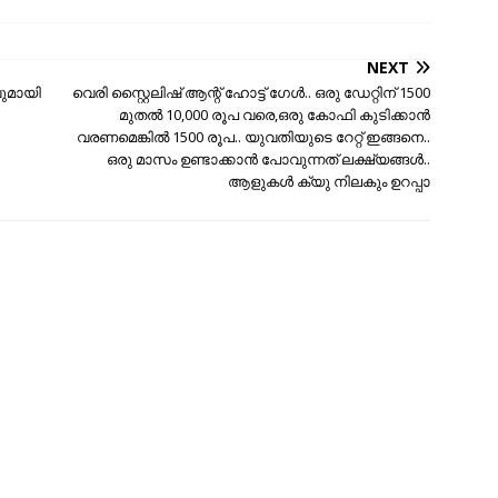
NEXT
വുമായി
വെരി സ്റ്റൈലിഷ് ആന്റ് ഹോട്ട് ഗേൾ.. ഒരു ഡേറ്റിന് 1500
മുതൽ 10,000 രൂപ വരെ,ഒരു കോഫി കുടിക്കാൻ
വരണമെങ്കിൽ 1500 രൂപ.. യുവതിയുടെ റേറ്റ് ഇങ്ങനെ..
ഒരു മാസം ഉണ്ടാക്കാൻ പോവുന്നത് ലക്ഷ്യങ്ങൾ..
ആളുകൾ ക്യു നിലകും ഉറപ്പാ