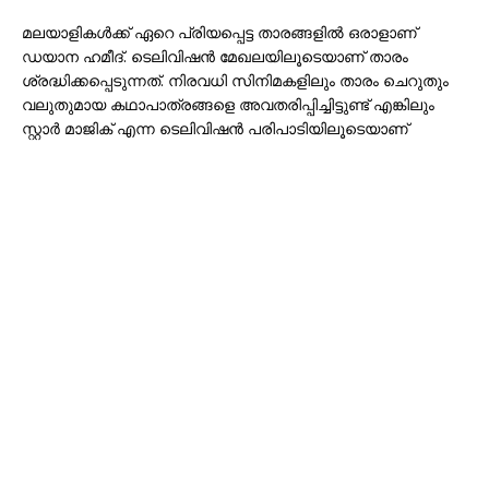
മലയാളികൾക്ക് ഏറെ പ്രിയപ്പെട്ട താരങ്ങളിൽ ഒരാളാണ്
ഡയാന ഹമീദ്. ടെലിവിഷൻ മേഖലയിലൂടെയാണ് താരം
ശ്രദ്ധിക്കപ്പെടുന്നത്. നിരവധി സിനിമകളിലും താരം ചെറുതും
വലുതുമായ കഥാപാത്രങ്ങളെ അവതരിപ്പിച്ചിട്ടുണ്ട് എങ്കിലും
സ്റ്റാർ മാജിക് എന്ന ടെലിവിഷൻ പരിപാടിയിലൂടെയാണ്