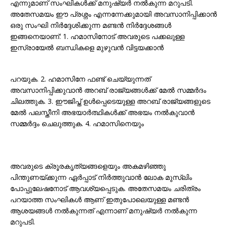
എന്നുമാണ് സംഘികൾക്ക് മനുഷ്യർ നൽകുന്ന മറുപടി.
അതേസമയം ഈ പ്രശ്നം എന്നന്നേക്കുമായി അവസാനിപ്പിക്കാൻ
ഒരു സംഘി നിർദ്ദേശിക്കുന്ന മണ്ടൻ നിർദ്ദേശങ്ങൾ
ഇങ്ങനെയാണ്: 1. ഹമാസിനോട് അവരുടെ പക്കലുള്ള
ഇസ്രായേൽ ബന്ധികളെ മുഴുവൻ വിട്ടയക്കാൻ
പറയുക. 2. ഹമാസിനേ ഫണ്ട് ചെയ്യുന്നത്
അവസാനിപ്പിക്കുവാൻ അറബ് രാജ്യങ്ങൾക്ക് മേൽ സമ്മർദം
ചിലത്തുക. 3. ഈജിപ്ത് ഉൾപ്പെടെയുള്ള അറബ് രാജ്യങ്ങളുടെ
മേൽ പലസ്തീനി അഭയാർത്ഥികൾക്ക് അഭയം നൽകുവാൻ
സമ്മർദ്ദം ചെലുത്തുക. 4. ഹമാസിനെയും
അവരുടെ ക്രൂരകൃത്യങ്ങളെയും അകമഴിഞ്ഞു
പിന്തുണയ്ക്കുന്ന ഏർപ്പാട് നിർത്തുവാൻ ലോക മുസ്ലിം
പോപ്പുലേഷനോട് ആവശ്യപ്പെടുക. അതേസമയം ചരിത്രം
പറയാത്ത സംഘികൾ ആണ് ഇതുപോലെയുള്ള മണ്ടൻ
ആശയങ്ങൾ നൽകുന്നത് എന്നാണ് മനുഷ്യർ നൽകുന്ന
മറുപടി.