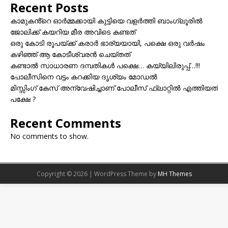
Recent Posts
കാമുകൻ്റെ ഓർമ്മക്കായി കുട്ടിയെ വളർത്തി ബാംഗ്ലൂരിൽ
ജോലിക്ക് കയറിയ മീര അവിടെ കണ്ടത്
ഒരു കോടി രൂപയ്ക്ക് കരാർ ഭാര്യയായി, പക്ഷെ ഒരു വർഷം
കഴിഞ്ഞ് ആ കോടീശ്വരൻ ചെയ്തത്
കണ്ടാൽ സാധാരണ ദമ്പതികൾ പക്ഷെ… കയ്യിലിരുപ്പ്…!!!
പോലീസിനെ വട്ടം കറക്കിയ ദൃശ്യം മോഡല്‍
മിസ്സിംഗ് കേസ് അന്വേഷിച്ചാണ് പോലീസ് ഫ്ലാറ്റിൽ എത്തിയത്
പക്ഷേ ?
Recent Comments
No comments to show.
Copyright © 2026 | WordPress Theme by
MH Themes