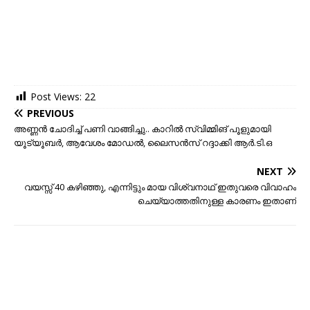
Post Views:
22
PREVIOUS
അണ്ണൻ ചോദിച്ച് പണി വാങ്ങിച്ചു.. കാറിൽ സ്വിമ്മിങ് പൂളുമായി
യൂട്യൂബർ, ആവേശം മോഡൽ, ലൈസൻസ് റദ്ദാക്കി ആർ.ടി.ഒ
NEXT
വയസ്സ് 40 കഴിഞ്ഞു, എന്നിട്ടും മായ വിശ്വനാഥ് ഇതുവരെ വിവാഹം
ചെയ്യാത്തതിനുള്ള കാരണം ഇതാണ്