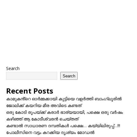
Search
Search
Recent Posts
കാമുകൻ്റെ ഓർമ്മക്കായി കുട്ടിയെ വളർത്തി ബാംഗ്ലൂരിൽ
ജോലിക്ക് കയറിയ മീര അവിടെ കണ്ടത്
ഒരു കോടി രൂപയ്ക്ക് കരാർ ഭാര്യയായി, പക്ഷെ ഒരു വർഷം
കഴിഞ്ഞ് ആ കോടീശ്വരൻ ചെയ്തത്
കണ്ടാൽ സാധാരണ ദമ്പതികൾ പക്ഷെ… കയ്യിലിരുപ്പ്…!!!
പോലീസിനെ വട്ടം കറക്കിയ ദൃശ്യം മോഡല്‍