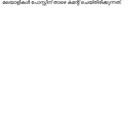
മലയാളികൾ പോസ്റ്റിന് താഴെ കമന്റ് ചെയ്തിരിക്കുന്നത്.