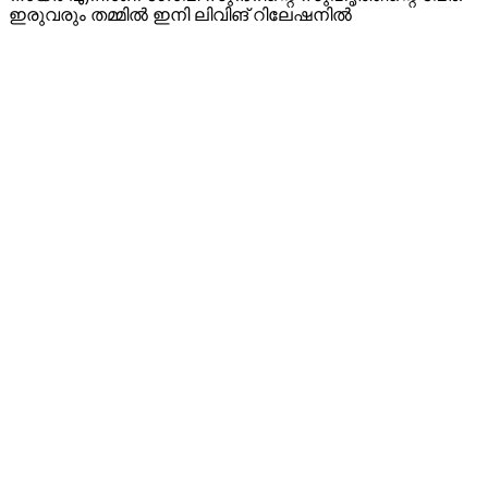
ഇരുവരും തമ്മിൽ ഇനി ലിവിങ് റിലേഷനിൽ