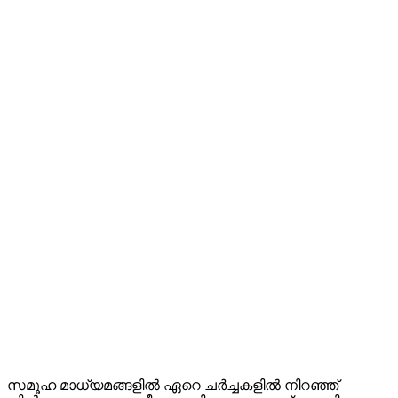
സമൂഹ മാധ്യമങ്ങളിൽ ഏറെ ചർച്ചകളിൽ നിറഞ്ഞ്