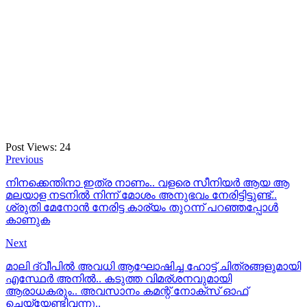
Post Views:
24
Previous
നിനക്കെന്തിനാ ഇത്ര നാണം.. വളരെ സീനിയർ ആയ ആ
മലയാള നടനിൽ നിന്ന് മോശം അനുഭവം നേരിട്ടിട്ടുണ്ട്..
ശ്രുതി മേനോൻ നേരിട്ട കാര്യം തുറന്ന് പറഞ്ഞപ്പോൾ
കാണുക
Next
മാലി ദ്വീപിൽ അവധി ആഘോഷിച്ച ഹോട്ട് ചിത്രങ്ങളുമായി
എസ്ഥേർ അനിൽ.. കടുത്ത വിമര്ശനവുമായി
ആരാധകരും.. അവസാനം കമന്റ് നോക്സ് ഓഫ്
ചെയ്യേണ്ടിവന്നു..