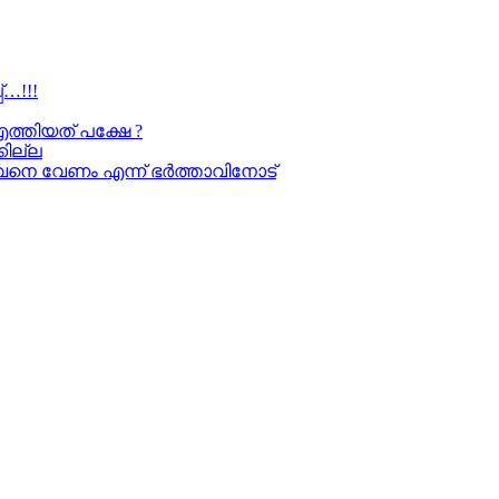
…!!!
എത്തിയത് പക്ഷേ ?
കില്ല
അവനെ വേണം എന്ന് ഭർത്താവിനോട്