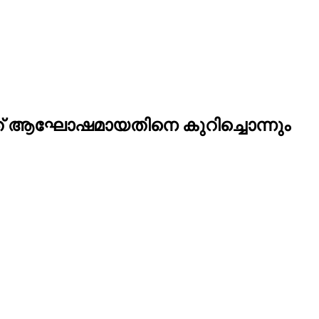
 അത് ആഘോഷമായതിനെ കുറിച്ചൊന്നും