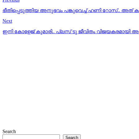
ഭീതിപ്പെടുത്തിയ അനുഭവം പങ്കുവെച്ച് ഹണി റോസ്.. അത് കണ
Next
ഇനി കോളേജ് കുമാരി.. പ്ലസ് ടു ജീവിതം വിജയകരമായി അ
Search
Search