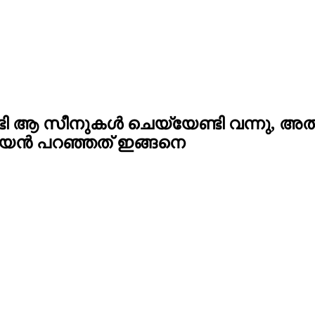
വേണ്ടി ആ സീനുകൾ ചെയ്യേണ്ടി വന്നു,
ിജയൻ പറഞ്ഞത് ഇങ്ങനെ