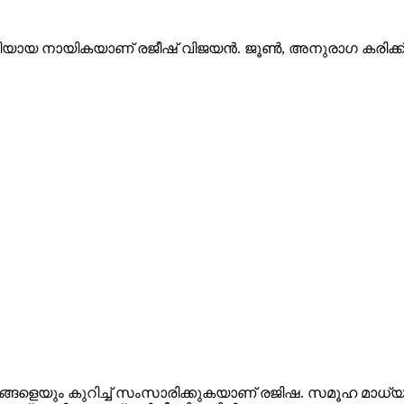
കരിയായ നായികയാണ് രജീഷ് വിജയൻ. ജൂൺ, അനുരാഗ കരിക്ക
നങ്ങളെയും കുറിച്ച് സംസാരിക്കുകയാണ് രജിഷ. സമൂഹ മാധ്യമ