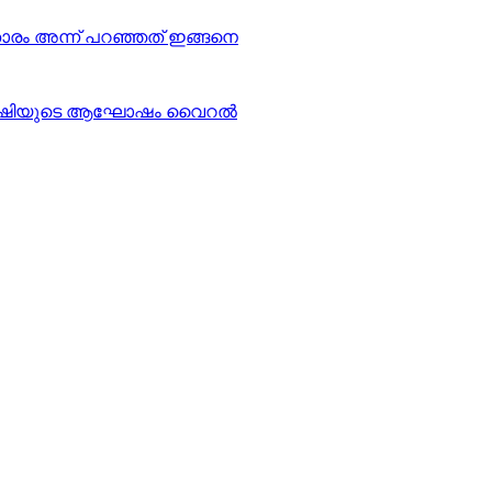
യതാരം അന്ന് പറഞ്ഞത് ഇങ്ങനെ
 മീനാക്ഷിയുടെ ആഘോഷം വൈറൽ