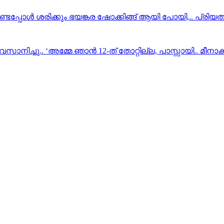
്ടപ്പോള്‍ ശരിക്കും ഭയങ്കര ഷോക്കിങ്ങ് ആയി പോയി,.. പ്രി
വസാനിച്ചു.. ‘അമ്മേ ഞാൻ 12-ത് തോറ്റില്ല, പാസ്സായി..