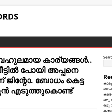
ORDS
ുലമായ കാര്യങ്ങൾ..
Sear
ീട്ടില്‍ പോയി അപ്പനെ
Re
്ന് ജിന്റോ. ബോധം കെട്ട
കാമു
്‍ എടുത്തുകൊണ്ട്
ബാംഗ
കണ്ട
ഒരു 
ഒരു 
കണ്