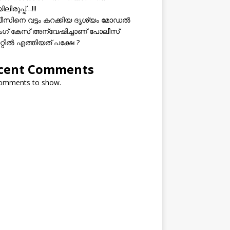
ലിരുപ്പ്…!!!
സിനെ വട്ടം കറക്കിയ ദൃശ്യം മോഡല്‍
സിംഗ് കേസ് അന്വേഷിച്ചാണ് പോലീസ്
റ്റിൽ എത്തിയത് പക്ഷേ ?
cent Comments
omments to show.