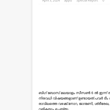
April 3, 2024
appu
Special Report
0
ബിഗ് ബോസ് മലയാളം സീസണ്‍ 6 ല്‍ ഇന്ന് തുടക
നിരവധി വിഷയങ്ങളാണ് ഉണ്ടായത്.പവർ ടീം അ
രാവിലത്തെ വഴക്ക്.നോറ, ജാന്മണി, ശ്രീരേഖ, ജ
വരികയും ചെയ്തു.