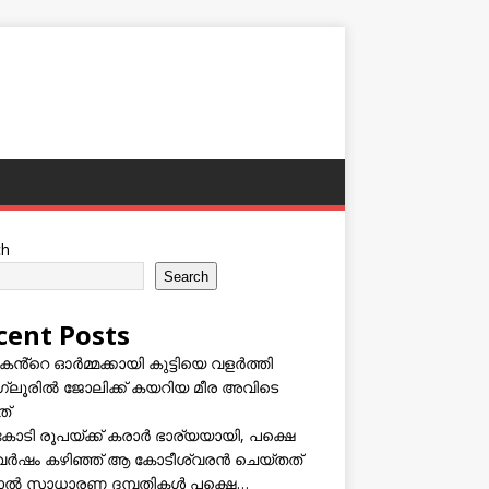
ch
Search
cent Posts
കൻ്റെ ഓർമ്മക്കായി കുട്ടിയെ വളർത്തി
്ലൂരിൽ ജോലിക്ക് കയറിയ മീര അവിടെ
ത്
കോടി രൂപയ്ക്ക് കരാർ ഭാര്യയായി, പക്ഷെ
വർഷം കഴിഞ്ഞ് ആ കോടീശ്വരൻ ചെയ്തത്
ടാൽ സാധാരണ ദമ്പതികൾ പക്ഷെ…