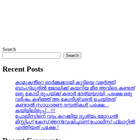
Search
Search
Recent Posts
കാമുകൻ്റെ ഓർമ്മക്കായി കുട്ടിയെ വളർത്തി
ബാംഗ്ലൂരിൽ ജോലിക്ക് കയറിയ മീര അവിടെ കണ്ടത്
ഒരു കോടി രൂപയ്ക്ക് കരാർ ഭാര്യയായി, പക്ഷെ ഒരു
വർഷം കഴിഞ്ഞ് ആ കോടീശ്വരൻ ചെയ്തത്
കണ്ടാൽ സാധാരണ ദമ്പതികൾ പക്ഷെ…
കയ്യിലിരുപ്പ്…!!!
പോലീസിനെ വട്ടം കറക്കിയ ദൃശ്യം മോഡല്‍
മിസ്സിംഗ് കേസ് അന്വേഷിച്ചാണ് പോലീസ് ഫ്ലാറ്റിൽ
എത്തിയത് പക്ഷേ ?