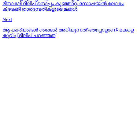
മീനാക്ഷി ദിലീപിനൊപ്പം കുഞ്ഞാറ്റ, സോഷ്യൽ ലോകം
കീഴടക്കി താരദമ്പതികളുടെ മക്കൾ
Next
ആ കാര്യങ്ങൾ ഞങ്ങൾ അറിയുന്നത് അപ്പോളാണ്- മകളെ
കുറിച്ച് ദിലീപ് പറഞ്ഞത്