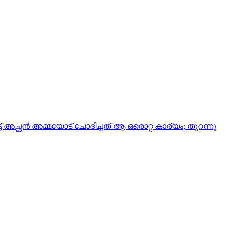
അച്ഛൻ അമ്മയോട് ചോദിച്ചത് ആ ഒരൊറ്റ കാര്യം; തുറന്നു