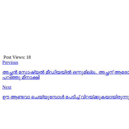
Post Views:
18
Previous
അച്ഛൻ സോഷ്യൽ മീഡിയയിൽ ഒന്നുമില്ല.. അച്ഛന് ആരോ വാട
പറഞ്ഞു മീനാക്ഷി
Next
ഊ ആണ്ടവാ ചെയ്യുമ്പോള്‍ പേടിച്ച് വിറയ്ക്കുകയായിരുന്