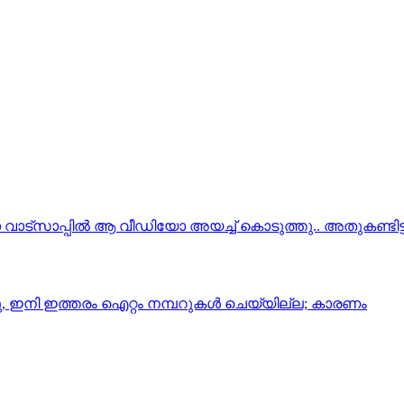
്സാപ്പിൽ ആ വീഡിയോ അയച്ച് കൊടുത്തു.. അതുകണ്ടിട്ട് 
നു, ഇനി ഇത്തരം ഐറ്റം നമ്പറുകള്‍ ചെയ്യില്ല; കാരണം