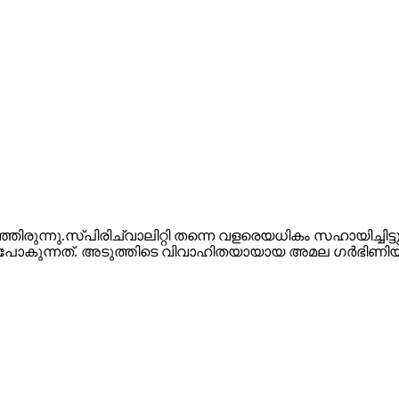
ിരുന്നു.സ്പിരിച്വാലിറ്റി തന്നെ വളരെയധികം സഹായിച്ചിട്ടുണ
കുന്നത്. അടുത്തിടെ വിവാഹിതയായായ അമല ഗര്‍ഭിണിയാണ്