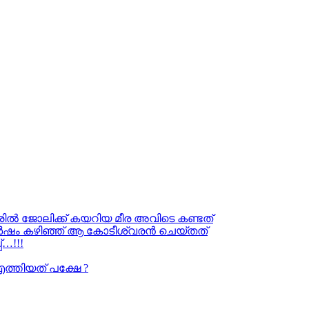
ൂരിൽ ജോലിക്ക് കയറിയ മീര അവിടെ കണ്ടത്
ു വർഷം കഴിഞ്ഞ് ആ കോടീശ്വരൻ ചെയ്തത്
…!!!
എത്തിയത് പക്ഷേ ?