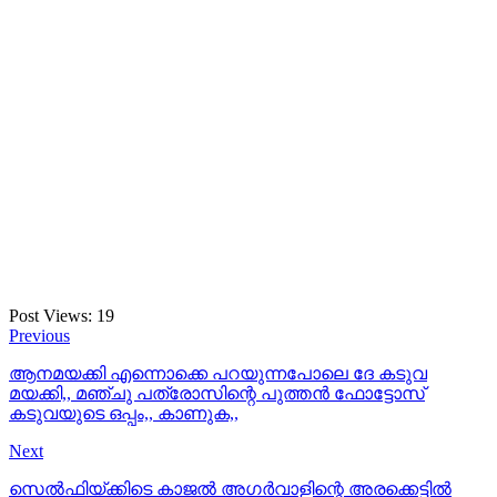
Post Views:
19
Previous
ആനമയക്കി എന്നൊക്കെ പറയുന്നപോലെ ദേ കടുവ
മയക്കി,, മഞ്ചു പത്രോസിന്റെ പുത്തൻ ഫോട്ടോസ്
കടുവയുടെ ഒപ്പം,, കാണുക,,
Next
സെൽഫിയ്ക്കിടെ കാജൽ അഗർവാളിന്റെ അരക്കെട്ടിൽ