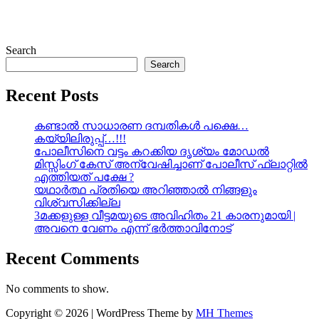
Search
Search
Recent Posts
കണ്ടാൽ സാധാരണ ദമ്പതികൾ പക്ഷെ…
കയ്യിലിരുപ്പ്…!!!
പോലീസിനെ വട്ടം കറക്കിയ ദൃശ്യം മോഡല്‍
മിസ്സിംഗ് കേസ് അന്വേഷിച്ചാണ് പോലീസ് ഫ്ലാറ്റിൽ
എത്തിയത് പക്ഷേ ?
യഥാർത്ഥ പ്രതിയെ അറിഞ്ഞാൽ നിങ്ങളും
വിശ്വസിക്കില്ല
3മക്കളുള്ള വീട്ടമയുടെ അവിഹിതം 21 കാരനുമായി |
അവനെ വേണം എന്ന് ഭർത്താവിനോട്
Recent Comments
No comments to show.
Copyright © 2026 | WordPress Theme by
MH Themes