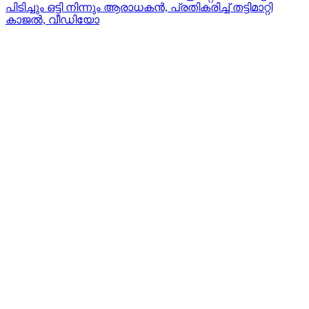
പിടിച്ചും ഒട്ടി നിന്നും ആരാധകൻ, പ്രതികരിച്ച് തട്ടിമാറ്റി
കാജൽ, വീഡിയോ