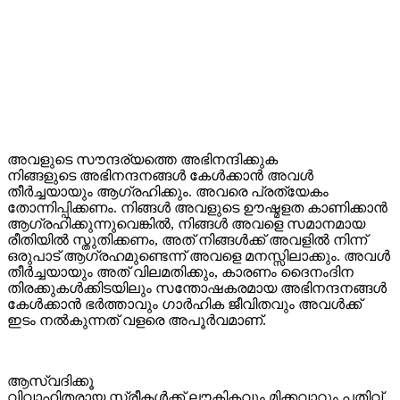
അവളുടെ സൗന്ദര്യത്തെ അഭിനന്ദിക്കുക
നിങ്ങളുടെ അഭിനന്ദനങ്ങൾ കേൾക്കാൻ അവൾ
തീർച്ചയായും ആഗ്രഹിക്കും. അവരെ പ്രത്യേകം
തോന്നിപ്പിക്കണം. നിങ്ങൾ അവളുടെ ഊഷ്മളത കാണിക്കാൻ
ആഗ്രഹിക്കുന്നുവെങ്കിൽ, നിങ്ങൾ അവളെ സമാനമായ
രീതിയിൽ സ്തുതിക്കണം, അത് നിങ്ങൾക്ക് അവളിൽ നിന്ന്
ഒരുപാട് ആഗ്രഹമുണ്ടെന്ന് അവളെ മനസ്സിലാക്കും. അവൾ
തീർച്ചയായും അത് വിലമതിക്കും, കാരണം ദൈനംദിന
തിരക്കുകൾക്കിടയിലും സന്തോഷകരമായ അഭിനന്ദനങ്ങൾ
കേൾക്കാൻ ഭർത്താവും ഗാർഹിക ജീവിതവും അവൾക്ക്
ഇടം നൽകുന്നത് വളരെ അപൂർവമാണ്.
ആസ്വദിക്കൂ
വിവാഹിതരായ സ്ത്രീകൾക്ക് ലൗകികവും മിക്കവാറും പതിവ്