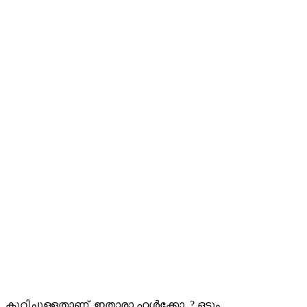
കുറിച്ചുള്ളതാണ്. ഇതാരാ ഹൾക്കോ..? ഒട്ടും