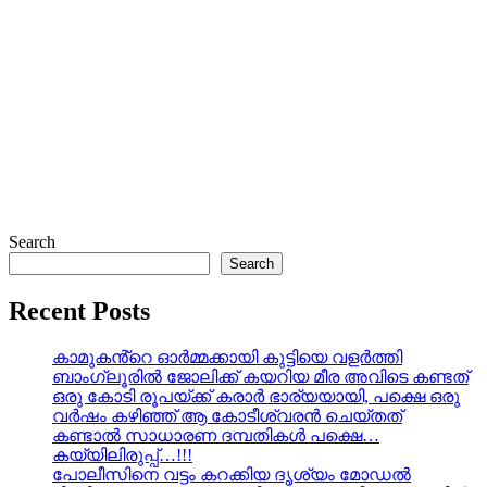
Search
Search
Recent Posts
കാമുകൻ്റെ ഓർമ്മക്കായി കുട്ടിയെ വളർത്തി
ബാംഗ്ലൂരിൽ ജോലിക്ക് കയറിയ മീര അവിടെ കണ്ടത്
ഒരു കോടി രൂപയ്ക്ക് കരാർ ഭാര്യയായി, പക്ഷെ ഒരു
വർഷം കഴിഞ്ഞ് ആ കോടീശ്വരൻ ചെയ്തത്
കണ്ടാൽ സാധാരണ ദമ്പതികൾ പക്ഷെ…
കയ്യിലിരുപ്പ്…!!!
പോലീസിനെ വട്ടം കറക്കിയ ദൃശ്യം മോഡല്‍