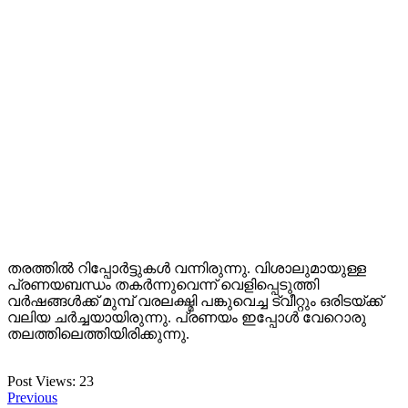
തരത്തിൽ റിപ്പോർട്ടുകൾ വന്നിരുന്നു. വിശാലുമായുള്ള
പ്രണയബന്ധം തകർന്നുവെന്ന് വെളിപ്പെടുത്തി
വർഷങ്ങൾക്ക് മുമ്പ് വരലക്ഷ്മി പങ്കുവെച്ച ട്വീറ്റും ഒരിടയ്ക്ക്
വലിയ ചർച്ചയായിരുന്നു. പ്രണയം ഇപ്പോൾ വേറൊരു
തലത്തിലെത്തിയിരിക്കുന്നു.
Post Views:
23
Previous