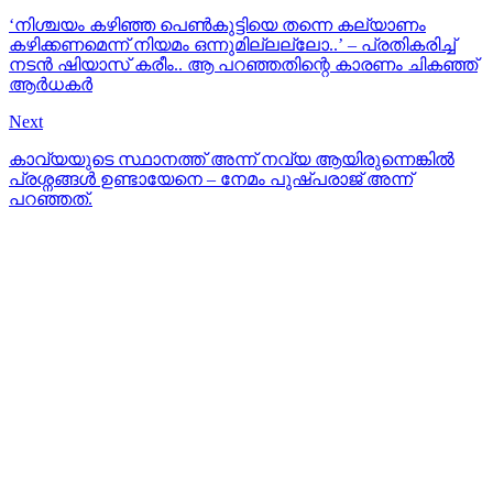
‘നിശ്ചയം കഴിഞ്ഞ പെൺകുട്ടിയെ തന്നെ കല്യാണം
കഴിക്കണമെന്ന് നിയമം ഒന്നുമില്ലല്ലോ..’ – പ്രതികരിച്ച്
നടൻ ഷിയാസ് കരീം.. ആ പറഞ്ഞതിന്റെ കാരണം ചികഞ്ഞ്
ആർധകർ
Next
കാവ്യയുടെ സ്ഥാനത്ത് അന്ന് നവ്യ ആയിരുന്നെങ്കില്‍
പ്രശ്നങ്ങള്‍ ഉണ്ടായേനെ – നേമം പുഷ്പരാജ് അന്ന്
പറഞ്ഞത്.