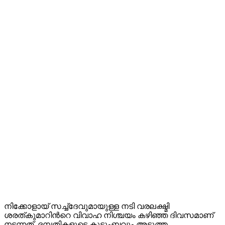
നിക്കോളായ് സച്ച്ദേവുമായുള്ള നടി വരലക്ഷ്മി
ശരത്കുമാറിൻറെ വിവാഹ നിശ്ചയം കഴിഞ്ഞ ദിവസമാണ്
നടന്നത്. ദമ്പതികളുടെ കുടുംബവും അടുത്ത