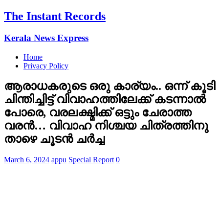
The Instant Records
Kerala News Express
Home
Privacy Policy
ആരാധകരുടെ ഒരു കാര്യം.. ഒന്ന് കൂടി
ചിന്തിച്ചിട്ട് വിവാഹത്തിലേക്ക് കടന്നാൽ
പോരെ, വരലക്ഷ്മിക്ക് ഒട്ടും ചേരാത്ത
വരൻ… വിവാഹ നിശ്ചയ ചിത്രത്തിനു
താഴെ ചൂടൻ ചർച്ച
March 6, 2024
appu
Special Report
0