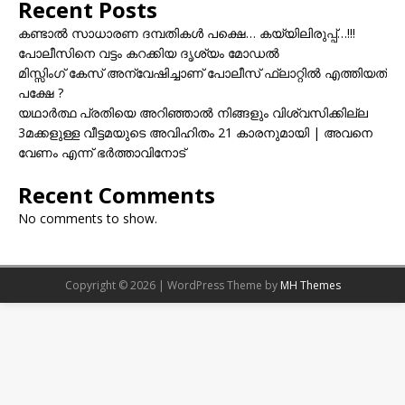
Recent Posts
കണ്ടാൽ സാധാരണ ദമ്പതികൾ പക്ഷെ… കയ്യിലിരുപ്പ്…!!!
പോലീസിനെ വട്ടം കറക്കിയ ദൃശ്യം മോഡല്‍
മിസ്സിംഗ് കേസ് അന്വേഷിച്ചാണ് പോലീസ് ഫ്ലാറ്റിൽ എത്തിയത്
പക്ഷേ ?
യഥാർത്ഥ പ്രതിയെ അറിഞ്ഞാൽ നിങ്ങളും വിശ്വസിക്കില്ല
3മക്കളുള്ള വീട്ടമയുടെ അവിഹിതം 21 കാരനുമായി | അവനെ
വേണം എന്ന് ഭർത്താവിനോട്
Recent Comments
No comments to show.
Copyright © 2026 | WordPress Theme by
MH Themes