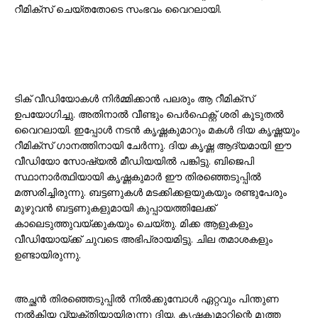
റീമിക്സ് ചെയ്തതോടെ സംഭവം വൈറലായി.
ടിക് വീഡിയോകൾ നിർമ്മിക്കാൻ പലരും ആ റീമിക്സ്
ഉപയോഗിച്ചു. അതിനാൽ വീണ്ടും പെർഫെക്റ്റ് ശരി കൂടുതൽ
വൈറലായി. ഇപ്പോൾ നടൻ കൃഷ്ണകുമാറും മകൾ ദിയ കൃഷ്ണയും
റീമിക്സ് ഗാനത്തിനായി ചേർന്നു. ദിയ കൃഷ്ണ ആദ്യമായി ഈ
വീഡിയോ സോഷ്യൽ മീഡിയയിൽ പങ്കിട്ടു. ബിജെപി
സ്ഥാനാർത്ഥിയായി കൃഷ്ണകുമാർ ഈ തിരഞ്ഞെടുപ്പിൽ
മത്സരിച്ചിരുന്നു. ബട്ടണുകൾ മടക്കിക്കളയുകയും രണ്ടുപേരും
മുഴുവൻ ബട്ടണുകളുമായി കുപ്പായത്തിലേക്ക്
കാലെടുത്തുവയ്ക്കുകയും ചെയ്തു. മിക്ക ആളുകളും
വീഡിയോയ്ക്ക് ചുവടെ അഭിപ്രായമിട്ടു. ചില തമാശകളും
ഉണ്ടായിരുന്നു.
അച്ഛൻ തിരഞ്ഞെടുപ്പിൽ നിൽക്കുമ്പോൾ ഏറ്റവും പിന്തുണ
നൽകിയ വ്യക്തിയായിരുന്നു ദിയ. കൃഷ്ണകുമാറിന്റെ മൂത്ത