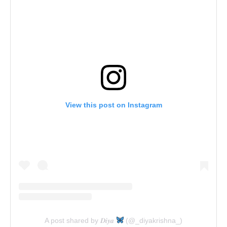
View this post on Instagram
A post shared by 𝑫𝒊𝒚𝒂
(@_diyakrishna_)