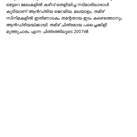
ഒട്ടേറെ മേഖകളിൽ കഴിവ് തെളിയിച്ച നടിമാരിലാരാൾ
കൂടിയാണ് ആൻഡ്രിയ ജെറമിയ. മലയാളം, തമിഴ്
സിനിമകളിൽ ഇതിനോടകം തന്റേതായ ഇടം കണ്ടെത്താനും
ആൻഡ്രിയയ്ക്കായി. തമിഴ് ചിത്രമായ പച്ചൈക്കിളി
മുത്തുചാരം എന്ന ചിത്രത്തിലൂടെ 2007ൽ