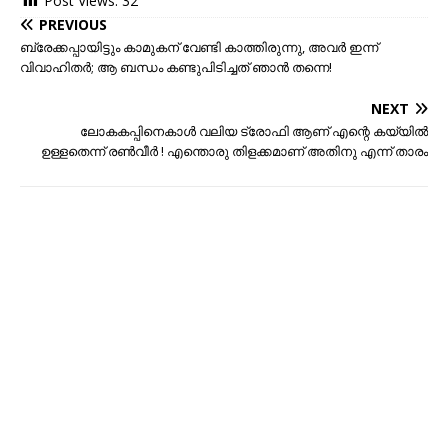
Post Views:
32
PREVIOUS
ബ്രേക്കപ്പായിട്ടും കാമുകന് വേണ്ടി കാത്തിരുന്നു, അവര്‍ ഇന്ന്
വിവാഹിതര്‍; ആ ബന്ധം കണ്ടുപിടിച്ചത് ഞാന്‍ തന്നെ!
NEXT
ലോകകപ്പിനെകാൾ വലിയ ട്രോഫി ആണ് എന്റെ കയ്യിൽ
ഉള്ളതെന്ന് രൺവീർ ! എന്തൊരു തിളക്കമാണ് അതിനു എന്ന് താരം