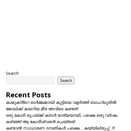
Search
Search
Recent Posts
കാമുകൻ്റെ ഓർമ്മക്കായി കുട്ടിയെ വളർത്തി ബാംഗ്ലൂരിൽ
ജോലിക്ക് കയറിയ മീര അവിടെ കണ്ടത്
ഒരു കോടി രൂപയ്ക്ക് കരാർ ഭാര്യയായി, പക്ഷെ ഒരു വർഷം
കഴിഞ്ഞ് ആ കോടീശ്വരൻ ചെയ്തത്
കണ്ടാൽ സാധാരണ ദമ്പതികൾ പക്ഷെ… കയ്യിലിരുപ്പ്…!!!