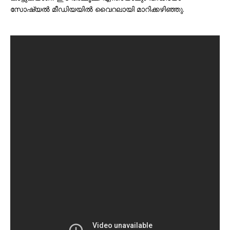
സോഷ്യൽ മീഡിയയിൽ വൈറലായി മാറിക്കഴിഞ്ഞു.