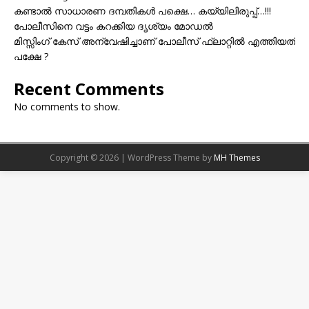
കണ്ടാൽ സാധാരണ ദമ്പതികൾ പക്ഷെ… കയ്യിലിരുപ്പ്…!!!
പോലീസിനെ വട്ടം കറക്കിയ ദൃശ്യം മോഡല്‍
മിസ്സിംഗ് കേസ് അന്വേഷിച്ചാണ് പോലീസ് ഫ്ലാറ്റിൽ എത്തിയത്
പക്ഷേ ?
Recent Comments
No comments to show.
Copyright © 2026 | WordPress Theme by
MH Themes