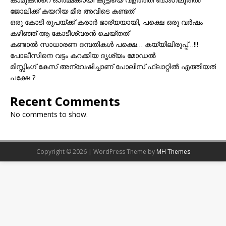
ജോലിക്ക് കയറിയ മീര അവിടെ കണ്ടത്
ഒരു കോടി രൂപയ്ക്ക് കരാർ ഭാര്യയായി, പക്ഷെ ഒരു വർഷം
കഴിഞ്ഞ് ആ കോടീശ്വരൻ ചെയ്തത്
കണ്ടാൽ സാധാരണ ദമ്പതികൾ പക്ഷെ… കയ്യിലിരുപ്പ്…!!!
പോലീസിനെ വട്ടം കറക്കിയ ദൃശ്യം മോഡല്‍
മിസ്സിംഗ് കേസ് അന്വേഷിച്ചാണ് പോലീസ് ഫ്ലാറ്റിൽ എത്തിയത്
പക്ഷേ ?
Recent Comments
No comments to show.
Copyright © 2026 | WordPress Theme by
MH Themes