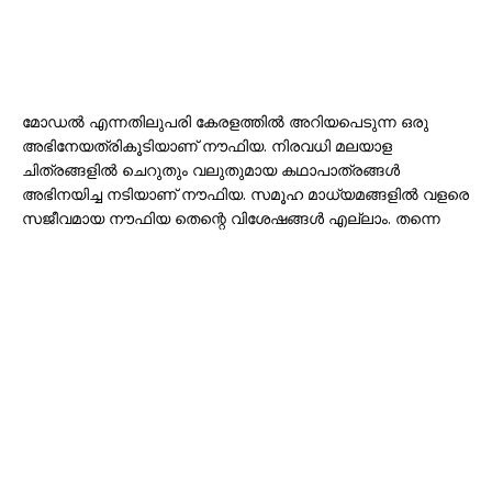
മോഡൽ എന്നതിലുപരി കേരളത്തിൽ അറിയപെടുന്ന ഒരു
അഭിനേയത്രികൂടിയാണ് നൗഫിയ. നിരവധി മലയാള
ചിത്രങ്ങളിൽ ചെറുതും വലുതുമായ കഥാപാത്രങ്ങൾ
അഭിനയിച്ച നടിയാണ് നൗഫിയ. സമൂഹ മാധ്യമങ്ങളിൽ വളരെ
സജീവമായ നൗഫിയ തെന്റെ വിശേഷങ്ങൾ എല്ലാം. തന്നെ