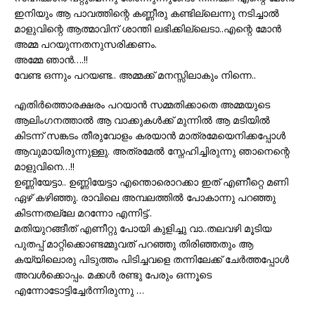
ഇനിയും ആ പാവത്തിന്റെ കണ്ണീരു കണ്ടില്ലെന്നു നടിച്ചാൽ
മാളുവിന്റെ ആത്മാവിന് ശാന്തി ലഭിക്കില്ലെടാ..എന്റെ മോൻ
അമ്മ പറയുന്നതനുസരിക്കണം.
അമ്മേ ഞാൻ….!!
വേണ്ട ഒന്നും പറയണ്ട.. അമ്മക്ക് മനസ്സിലാകും നിന്നെ..
എതിർത്തൊരക്ഷരം പറയാൻ സമ്മതിക്കാതെ അമ്മയുടെ
ആലിംഗനത്താൽ ആ വാക്കുകൾക്ക് മുന്നിൽ ആ മടിയിൽ
കിടന്ന് സങ്കടം തീരുവോളം കരയാൻ മാത്രമേയെനിക്കപ്പോൾ
ആവുമായിരുന്നുള്ളു. അത്രമേൽ സ്നേഹിച്ചിരുന്നു ഞാനെന്റെ
മാളുവിനെ…!!
ഉണ്ണിയേട്ടാ.. ഉണ്ണിയേട്ടാ എന്തൊരൊറക്കാ ഇത് എണീറ്റെ മണി
ഏഴ് കഴിഞ്ഞു. രാവിലെ അമ്പലത്തിൽ പോകാന്നു പറഞ്ഞു
കിടന്നതല്ലേ മറന്നോ എന്നിട്ട്..
മതിയുറങ്ങീത് എണീറ്റു പോയി കുളിച്ചു വാ..തലവഴി മൂടിയ
പുതപ്പ് മാറ്റിക്കൊണ്ടമ്മുവത് പറഞ്ഞു തിരിഞ്ഞതും ആ
കയ്യിലൊരു പിടുത്തം പിടിച്ചവളെ തന്നിലേക്ക് ചേർത്തപ്പോൾ
അവൾക്കൊപ്പം. മക്കൾ രണ്ടു പേരും ഒന്നൂടെ
എന്നോടോട്ടിച്ചേർന്നിരുന്നു …