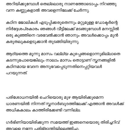
അറിയിക്കുമ്പോൾ തെല്ലൊരു നാണത്തോടൊപ്പം നിറഞ്ഞു
വന്ന കണ്ണുകളാൽ അവളെന്നിലേക്ക് ചേർന്നു.
കഠിന ജോലികൾ എടുപ്പിക്കരുതെന്നും മറ്റുമുള്ള ഡോക്ടർന്റെ
നിർദ്ദേശപ്രകാരം ഞങ്ങൾ വീട്ടിലേക്ക് മടങ്ങുമ്പോൾ മനസ്സിൽ
ഒരു കുഞ്ഞിനെ വരവേൽക്കാൻ ഞാനും അവൾക്കൊപ്പം മുൻ
കരുതലുകളെടുക്കാൻ തുടങ്ങിയിരുന്നു.
ആദ്യത്തെ മൂന്നു മാസം വല്ല്യ കുഴപ്പങ്ങളൊന്നുമില്ലാതെ
കടന്നുപോയെങ്കിലും നാലാം മാസം തൊട്ടാണ് സ്തനങ്ങളിൽ
കഠിനമായ വേദന അനുഭവപ്പെടുന്നതിനെപ്പറ്റിയവൾ
പറയുന്നത്.
പരിശോധനയിൽ ചെറിയൊരു മുഴ ആയിരിക്കുമെന്ന
ധാരണയിൽ നിന്നത് സ്തനാർബുദത്തിലേക്ക് എത്താൻ അവൾക്ക്
അധികകാലം കാത്തിരിക്കേണ്ടി വന്നില്ല.
ഗര്‍ഭിണിയായിരിക്കുന്ന സമയത്ത് ഇങ്ങനെയൊരു തിരിച്ചറിവ്
അവളെ നന്നേ പരിഭ്രാന്തിയിലെത്തിച്ചു.