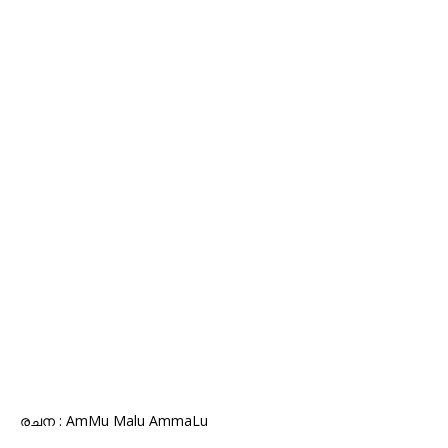
രചന : AmMu Malu AmmaLu