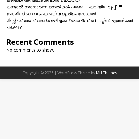
കണ്ടാൽ സാധാരണ ദമ്പതികൾ പക്ഷെ… കയ്യിലിരുപ്പ്…!!!
പോലീസിനെ വട്ടം കറക്കിയ ദൃശ്യം മോഡല്‍
മിസ്സിംഗ് കേസ് അന്വേഷിച്ചാണ് പോലീസ് ഫ്ലാറ്റിൽ എത്തിയത്
പക്ഷേ ?
Recent Comments
No comments to show.
Copyright © 2026 | WordPress Theme by
MH Themes