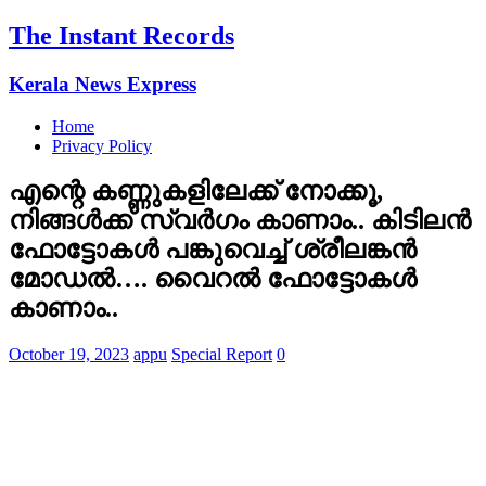
The Instant Records
Kerala News Express
Home
Privacy Policy
എന്റെ കണ്ണുകളിലേക്ക് നോക്കൂ,
നിങ്ങൾക്ക് സ്വർഗം കാണാം.. കിടിലൻ
ഫോട്ടോകൾ പങ്കുവെച്ച് ശ്രീലങ്കൻ
മോഡൽ…. വൈറൽ ഫോട്ടോകൾ
കാണാം..
October 19, 2023
appu
Special Report
0