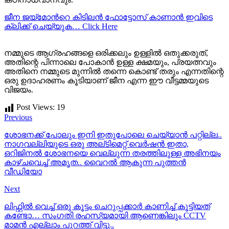
ജീന ജയ്മോന്‍റെ കിടിലന്‍ ഫോട്ടോസ് കാണാന്‍ ഇവിടെ
ക്ലിക്ക് ചെയ്യുക… Click Here
നമ്മുടെ ആഗ്രഹങ്ങളെ ഒരിക്കലും ഉള്ളില്‍ ഒതുക്കരുത്,
അതിന്റെ പിന്നാലെ പോകാന്‍ ഉള്ള ക്ഷമയും, പ്രയത്നവും
അതിനെ നമ്മുടെ മുന്നില്‍ തന്നെ കൊണ്ട് തരും എന്നതിന്റെ
ഒരു ഉദാഹരണം കൂടിയാണ് ജീന എന്ന ഈ വീട്ടമ്മയുടെ
വിജയം.
Post Views:
19
Previous
ശോഭനക്ക് പോലും ഇനി ഇതുപോലെ ചെയ്യാന്‍ പറ്റില്ല..
നാഗവല്ലിയുടെ ഒരു അല്ടിമെറ്റ് വെര്‍ഷന്‍ ഇതാ,
ഒറിജിനല്‍ ശോഭനയെ വെല്ലുന്ന തരത്തിലുള്ള അഭിനയം
കാഴ്ചവെച്ച്‌ അമൃത.. വൈറല്‍ ആകുന്ന പുത്തന്‍
വീഡിയോ
Next
ലിഫ്റ്റില്‍ വെച്ച് ഒരു കൂട്ടം ചെറുപ്പക്കാര്‍ കാണിച്ച് കൂട്ടിയത്
കണ്ടോ… സംഗതി രഹസ്യമായി ആണെങ്കിലും CCTV
മാമന്‍ എല്ലാം പുറത്ത് വിട്ടു..