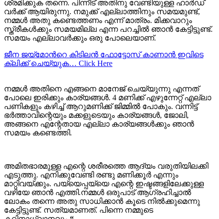
ശ്രമിക്കുക തന്നെ. പിന്നീട് അതിനു വേണ്ടിയുള്ള ഹാർഡ്
വർക്ക്‌ ആയിരുന്നു. നമുക്ക് എല്ലാത്തിനും സമയമുണ്ട്,
നമ്മൾ അതു കണ്ടെത്തണം എന്ന് മാത്രം. മിക്കവാറും
സ്ത്രീകൾക്കും സമയമില്ല എന്ന പറച്ചിൽ ഞാൻ കേട്ടിട്ടുണ്ട്.
സമയം എല്ലാവർക്കും ഒരു പോലെയാണ്.
ജീന ജയ്മോന്‍റെ കിടിലന്‍ ഫോട്ടോസ് കാണാന്‍ ഇവിടെ
ക്ലിക്ക് ചെയ്യുക… Click Here
നമ്മൾ അതിനെ എങ്ങനെ മാനേജ് ചെയ്യുന്നു എന്നത്
പോലെ ഇരിക്കും കാര്യങ്ങൾ. 4 മണിക്ക് എഴുന്നേറ്റ് എല്ലാ
പണികളും കഴിച്ച് ആറുമണിക്ക് ജിമ്മിൽ പോകും. വന്നിട്ട്
ഭർത്താവിന്റെയും മക്കളുടെയും കാര്യങ്ങൾ, ജോലി,
അങ്ങനെ എന്റേതായ എല്ലാ കാര്യങ്ങൾക്കും ഞാൻ
സമയം കണ്ടെത്തി.
അമിതഭാരമുള്ള എന്റെ ശരീരത്തെ ആദ്യം വരുതിയിലക്കി
എടുത്തു. എനിക്കുവേണ്ടി രണ്ടു മണിക്കൂർ എന്നും
മാറ്റിവയ്ക്കും. പയ്യെപ്പയ്യെ എന്റെ ഇഷ്ടങ്ങളിലേക്കുള്ള
വഴിയേ ഞാൻ എത്തി.നമ്മൾ ഒരുപാട് ആഗ്രഹിച്ചാൽ
ലോകം തന്നെ അതു സാധിക്കാൻ കൂടെ നിൽക്കുമെന്നു
കേട്ടിട്ടുണ്ട്. സത്യമാണത്. പിന്നെ നമ്മുടെ
കഠിനാധ്വാനവും.
“