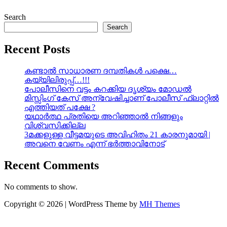
Search
Search
Recent Posts
കണ്ടാൽ സാധാരണ ദമ്പതികൾ പക്ഷെ…
കയ്യിലിരുപ്പ്…!!!
പോലീസിനെ വട്ടം കറക്കിയ ദൃശ്യം മോഡല്‍
മിസ്സിംഗ് കേസ് അന്വേഷിച്ചാണ് പോലീസ് ഫ്ലാറ്റിൽ
എത്തിയത് പക്ഷേ ?
യഥാർത്ഥ പ്രതിയെ അറിഞ്ഞാൽ നിങ്ങളും
വിശ്വസിക്കില്ല
3മക്കളുള്ള വീട്ടമയുടെ അവിഹിതം 21 കാരനുമായി |
അവനെ വേണം എന്ന് ഭർത്താവിനോട്
Recent Comments
No comments to show.
Copyright © 2026 | WordPress Theme by
MH Themes