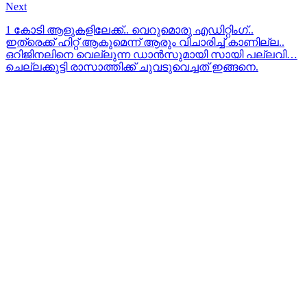
Next
1 കോടി ആളുകളിലേക്ക്.. വെറുമൊരു എഡിറ്റിംഗ്..
ഇത്രെക്ക് ഹിറ്റ്‌ ആകുമെന്ന് ആരും വിചാരിച്ച് കാണില്ല..
ഒറിജിനലിനെ വെല്ലുന്ന ഡാന്‍സുമായി സായി പല്ലവി…
ചെല്ലക്കുട്ടി രാസാത്തിക്ക് ചുവടുവെച്ചത് ഇങ്ങനെ.