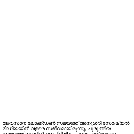
അവസാന ലോക്ക്ഡൺ സമയത്ത് അനുശ്രീ സോഷ്യൽ
മീഡിയയിൽ വളരെ സജീവമായിരുന്നു, ചുരുങ്ങിയ
സമയത്തിനുള്ളിൽ ഒരുപിടി മികച്ച കഥാപാത്രങ്ങളെ