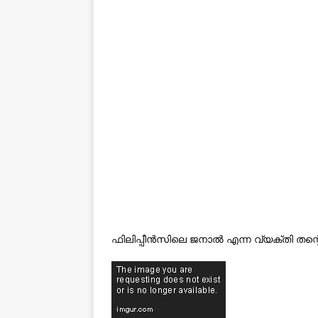
ഫിലിപ്പീൻസിലെ ജനാൽ എന്ന വ്യക്തി തന്റെ 