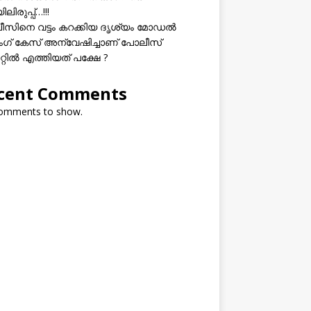
ലിരുപ്പ്…!!!
സിനെ വട്ടം കറക്കിയ ദൃശ്യം മോഡല്‍
സിംഗ് കേസ് അന്വേഷിച്ചാണ് പോലീസ്
റ്റിൽ എത്തിയത് പക്ഷേ ?
cent Comments
omments to show.