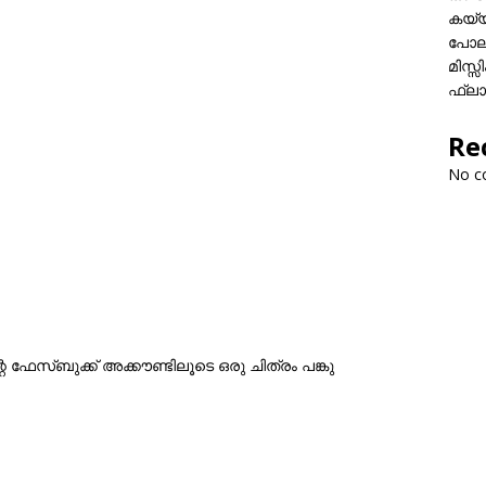
കയ്യി
പോലീ
മിസ്
ഫ്ലാ
Re
No c
ഫേസ്ബുക്ക് അക്കൗണ്ടിലൂടെ ഒരു ചിത്രം പങ്കു