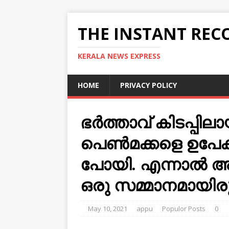
THE INSTANT REC
KERALA NEWS EXPRESS
HOME
PRIVACY POLICY
ഭർത്താവ് കിടപ്പില
പെൺമക്കളെ ഉപേക്ഷ
പോയി. എന്നാൽ അത
ഒരു സമ്മാനമായിരു
May 10, 2021
appu
Populor Posts
0