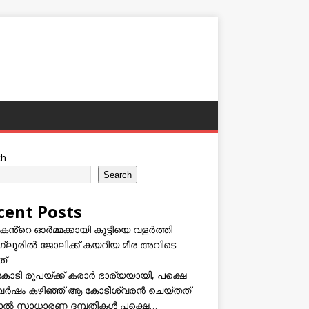
ch
Search
cent Posts
കൻ്റെ ഓർമ്മക്കായി കുട്ടിയെ വളർത്തി
്ലൂരിൽ ജോലിക്ക് കയറിയ മീര അവിടെ
ത്
കോടി രൂപയ്ക്ക് കരാർ ഭാര്യയായി, പക്ഷെ
വർഷം കഴിഞ്ഞ് ആ കോടീശ്വരൻ ചെയ്തത്
ടാൽ സാധാരണ ദമ്പതികൾ പക്ഷെ…