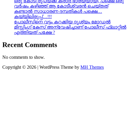
ഒരു കോടി രൂപയ്ക്ക് കരാർ ഭാര്യയായി, പക്ഷെ ഒരു
വർഷം കഴിഞ്ഞ് ആ കോടീശ്വരൻ ചെയ്തത്
കണ്ടാൽ സാധാരണ ദമ്പതികൾ പക്ഷെ…
കയ്യിലിരുപ്പ്…!!!
പോലീസിനെ വട്ടം കറക്കിയ ദൃശ്യം മോഡല്‍
മിസ്സിംഗ് കേസ് അന്വേഷിച്ചാണ് പോലീസ് ഫ്ലാറ്റിൽ
എത്തിയത് പക്ഷേ ?
Recent Comments
No comments to show.
Copyright © 2026 | WordPress Theme by
MH Themes