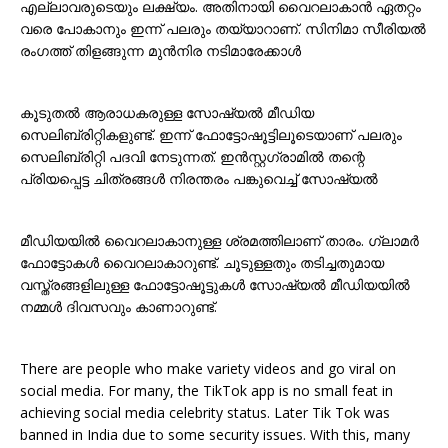
എല്ലാവരുടെയും ലക്ഷ്യം. അതിനായി വൈറലാകാൻ ഏതറ്റം
വരെ പോകാനും ഇന്ന് പലരും തയ്യാറാണ്. സിനിമാ സീരിയൽ
രംഗത്ത് തിളങ്ങുന്ന മുൻനിര നടിമാരേക്കാൾ
കൂടുതൽ ആരാധകരുള്ള സോഷ്യൽ മീഡിയ
സെലിബ്രിറ്റികളുണ്ട്. ഇന്ന് ഫോട്ടോഷൂട്ടിലൂടെയാണ് പലരും
സെലിബ്രിറ്റി പദവി നേടുന്നത്. ഇൻസ്റ്റഗ്രാമിൽ തന്റെ
പ്രിയപ്പെട്ട ചിത്രങ്ങൾ നിരന്തരം പങ്കുവെച്ച് സോഷ്യൽ
മീഡിയയിൽ വൈറലാകാനുള്ള ശ്രമത്തിലാണ് താരം. ഗ്ലാമർ
ഫോട്ടോകൾ വൈറലാകാറുണ്ട്. ചൂടുള്ളതും തടിച്ചതുമായ
വസ്ത്രങ്ങളിലുള്ള ഫോട്ടോഷൂട്ടുകൾ സോഷ്യൽ മീഡിയയിൽ
നമ്മൾ ദിവസവും കാണാറുണ്ട്.
There are people who make variety videos and go viral on
social media. For many, the TikTok app is no small feat in
achieving social media celebrity status. Later Tik Tok was
banned in India due to some security issues. With this, many