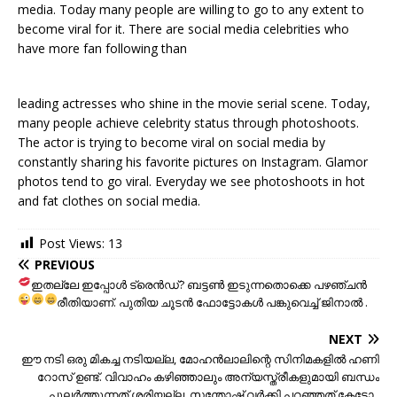
media. Today many people are willing to go to any extent to
become viral for it. There are social media celebrities who
have more fan following than
leading actresses who shine in the movie serial scene. Today,
many people achieve celebrity status through photoshoots.
The actor is trying to become viral on social media by
constantly sharing his favorite pictures on Instagram. Glamor
photos tend to go viral. Everyday we see photoshoots in hot
and fat clothes on social media.
Post Views:
13
PREVIOUS
ഇതല്ലേ ഇപ്പോൾ ട്രെൻഡ്
? ബട്ടൺ ഇടുന്നതൊക്കെ പഴഞ്ചൻ
രീതിയാണ്
. പുതിയ ചൂടൻ ഫോട്ടോകൾ പങ്കുവെച്ച് ജിനാൽ
.
NEXT
ഈ നടി ഒരു മികച്ച നടിയല്ല, മോഹൻലാലിന്റെ സിനിമകളിൽ ഹണി
റോസ് ഉണ്ട്. വിവാഹം കഴിഞ്ഞാലും അന്യസ്ത്രീകളുമായി ബന്ധം
പുലർത്തുന്നത് ശരിയല്ല. സന്തോഷ്‌ വര്‍ക്കി പറഞ്ഞത് കേട്ടോ..