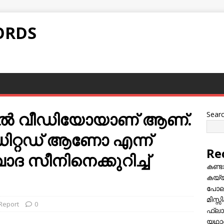
ORDS
നൽ വീഡിയോയാണ് ആണ്.
Sear
ിറ്റഡ് ആണോ എന്ന്
Re
വാദ സീനിനെക്കുറിച്ച്
കണ്
കയ്യി
പോലീ
മിസ്
 Report
0
ഫ്ലാ
യഥാർ