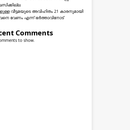
വസിക്കില്ല
കളുള്ള വീട്ടമയുടെ അവിഹിതം 21 കാരനുമായി
നെ വേണം എന്ന് ഭർത്താവിനോട്
cent Comments
omments to show.