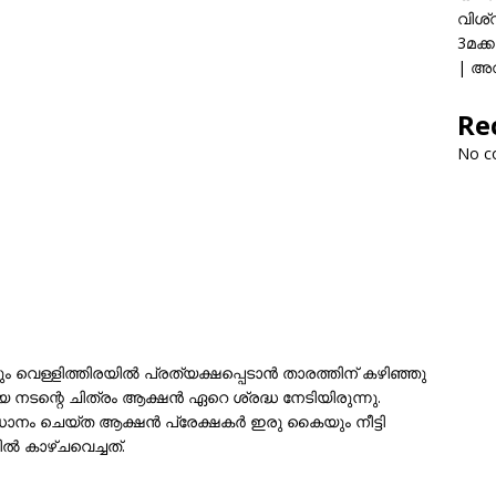
വിശ്
3മക്
| അവ
Re
No c
വും വെള്ളിത്തിരയിൽ പ്രത്യക്ഷപ്പെടാൻ താരത്തിന് കഴിഞ്ഞു
 നടന്റെ ചിത്രം ആക്ഷൻ ഏറെ ശ്രദ്ധ നേടിയിരുന്നു.
ാനം ചെയ്ത ആക്ഷൻ പ്രേക്ഷകർ ഇരു കൈയും നീട്ടി
ിൽ കാഴ്ചവെച്ചത്.