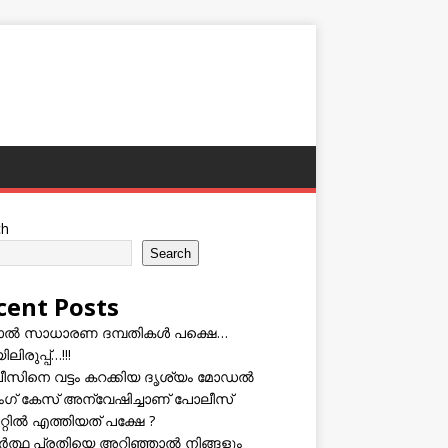
ch
Search
cent Posts
ടാൽ സാധാരണ ദമ്പതികൾ പക്ഷെ…
ലിരുപ്പ്…!!!
സിനെ വട്ടം കറക്കിയ ദൃശ്യം മോഡല്‍
സിംഗ് കേസ് അന്വേഷിച്ചാണ് പോലീസ്
റ്റിൽ എത്തിയത് പക്ഷേ ?
ത്ഥ പ്രതിയെ അറിഞ്ഞാൽ നിങ്ങളും