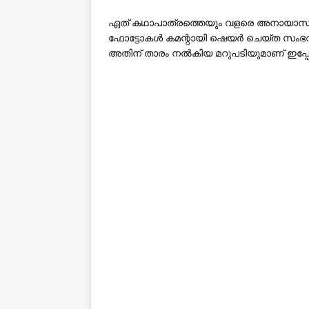
ഏത് കഥാപാത്രത്തെയും വളരെ അനായാസമ
ഫോട്ടോകൾ കമന്റായി ഷെയർ ചെയ്ത സംഭവങ്ങ
അതിന് താരം നൽകിയ മറുപടിയുമാണ് ഇപ്