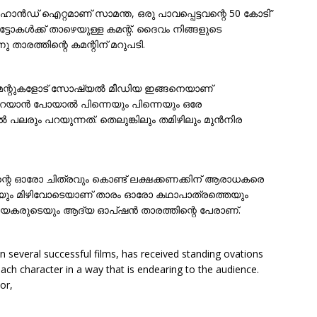
ാൻഡ് ഐറ്റമാണ് സാമന്ത, ഒരു പാവപ്പെട്ടവന്റെ 50 കോടി”
്ടോകൾക്ക് താഴെയുള്ള കമന്റ്. ദൈവം നിങ്ങളുടെ
 താരത്തിന്റെ കമന്റിന് മറുപടി.
മന്റുകളോട് സോഷ്യൽ മീഡിയ ഇങ്ങനെയാണ്
ി പറയാൻ പോയാൽ പിന്നെയും പിന്നെയും ഒരേ
ലരും പറയുന്നത്. തെലുങ്കിലും തമിഴിലും മുൻനിര
 തന്റെ ഓരോ ചിത്രവും കൊണ്ട് ലക്ഷക്കണക്കിന് ആരാധകരെ
്രയും മിഴിവോടെയാണ് താരം ഓരോ കഥാപാത്രത്തെയും
ായകരുടെയും ആദ്യ ഓപ്ഷൻ താരത്തിന്റെ പേരാണ്.
n several successful films, has received standing ovations
ach character in a way that is endearing to the audience.
or,