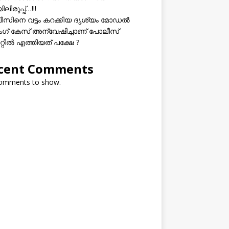
ലിരുപ്പ്…!!!
സിനെ വട്ടം കറക്കിയ ദൃശ്യം മോഡല്‍
സിംഗ് കേസ് അന്വേഷിച്ചാണ് പോലീസ്
റ്റിൽ എത്തിയത് പക്ഷേ ?
cent Comments
omments to show.