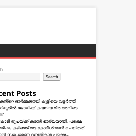
ch
Search
cent Posts
കൻ്റെ ഓർമ്മക്കായി കുട്ടിയെ വളർത്തി
്ലൂരിൽ ജോലിക്ക് കയറിയ മീര അവിടെ
ത്
കോടി രൂപയ്ക്ക് കരാർ ഭാര്യയായി, പക്ഷെ
വർഷം കഴിഞ്ഞ് ആ കോടീശ്വരൻ ചെയ്തത്
ടാൽ സാധാരണ ദമ്പതികൾ പക്ഷെ…