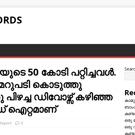
ORDS
ുടെ 50 കോടി പറ്റിച്ചവൾ.
Sear
 മറുപടി കൊടുത്തു
Re
 പിഴച്ച ഡിവോഴ്സ് കഴിഞ്ഞ
കാമു
 ഐറ്റമാണ്
ബാംഗ
കണ്ട
ഒരു 
 Report
0
ഒരു 
കണ്