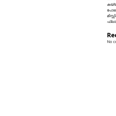
കയ്യി
പോലീ
മിസ്
ഫ്ലാ
Re
No c