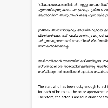
“വിവാഹമോചനത്തിൽ നിന്നുള്ള സെക്കൻഡ് ഹ
എന്നായിരുന്നു താരം പങ്കുവെച്ച പുതിയ ഫോട
ആത്മാവിനെ അനുഗ്രഹിക്കട്ടെ എന്നായിരുന്നു
ഇത്തരം അനാവശ്യവും അശ്ലീലവുമായ ക
പ്രതികരിക്കേണ്ടത്. എല്ലാത്തിനും മറുപട
ചർച്ചയാകുമെന്നാണ് സോഷ്യൽ മീഡിയയിൽ പ
നായകന്മാർക്കൊപ്പം
അഭിനയിക്കാൻ താരത്തിന് കഴിഞ്ഞിട്ടുണ്ട്.
സ്വന്തമാക്കാൻ താരത്തിന് കഴിഞ്ഞു. അത
സമീപിക്കുന്നത്. അതിനാൽ എല്ലാ സംവിധ
The star, who has been lucky enough to act i
for each of his roles. The actor approaches e
Therefore, the actor is ahead in audience fav