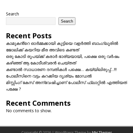
Search
Search
Recent Posts
കാമുകൻ്റെ ഓർമ്മക്കായി കുട്ടിയെ വളർത്തി ബാംഗ്ലൂരിൽ
ജോലിക്ക് കയറിയ മീര അവിടെ കണ്ടത്
ഒരു കോടി രൂപയ്ക്ക് കരാർ ഭാര്യയായി, പക്ഷെ ഒരു വർഷം
കഴിഞ്ഞ് ആ കോടീശ്വരൻ ചെയ്തത്
കണ്ടാൽ സാധാരണ ദമ്പതികൾ പക്ഷെ… കയ്യിലിരുപ്പ്…!!!
പോലീസിനെ വട്ടം കറക്കിയ ദൃശ്യം മോഡല്‍
മിസ്സിംഗ് കേസ് അന്വേഷിച്ചാണ് പോലീസ് ഫ്ലാറ്റിൽ എത്തിയത്
പക്ഷേ ?
Recent Comments
No comments to show.
Copyright © 2026 | WordPress Theme by
MH Themes