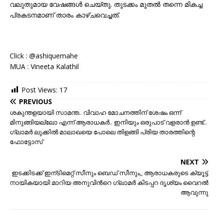
വലുതുമായ വേഷങ്ങൾ ചെയ്തു. തുടക്കം മുതൽ തന്നെ മികച്ച
പ്രകടനമാണ് താരം കാഴ്ചവെച്ചത്.
Click : @ashiquemahe
MUA : Vineeta Kalathil
Post Views:
17
PREVIOUS
ശകുന്തളയായി സാമന്ത.. വിവാഹ മോചനത്തിന് ശേഷം ഒന്ന്
മിനുങ്ങിയല്ലോ എന്ന് ആരാധകർ.. ഇനിയും ഒരുപാട് വളരാൻ ഉണ്ട്..
ഗ്ലാമർ ലുക്കിൽ മാലാഖയെ പോലെ തിളങ്ങി പ്രിയ താരത്തിന്റെ
ഫോട്ടോസ്
NEXT
ഇടക്കിടക്ക് ഇന്ടിമെറ്റ് സീനും ബെഡ് സീനും,, ആരാധകരുടെ ക്യൂട്ട്
നായികയായി മാറിയ അനുവിന്‍റെ ഗ്ലാമര്‍ കിടപ്പറ ദൃശ്യം വൈറല്‍
ആവുന്നു