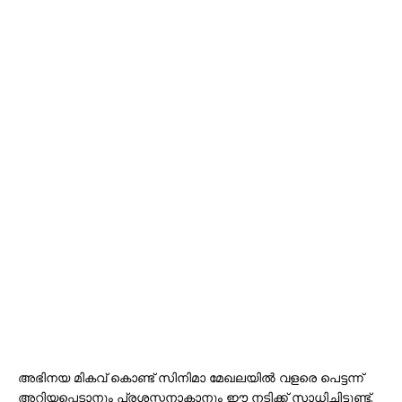
അഭിനയ മികവ് കൊണ്ട് സിനിമാ മേഖലയിൽ വളരെ പെട്ടന്ന്
അറിയപ്പെടാനും പ്രശസ്തനാകാനും ഈ നടിക്ക് സാധിച്ചിട്ടുണ്ട്.