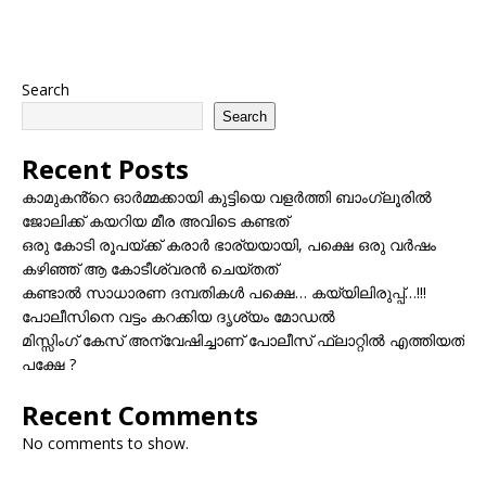
Search
Search
Recent Posts
കാമുകൻ്റെ ഓർമ്മക്കായി കുട്ടിയെ വളർത്തി ബാംഗ്ലൂരിൽ
ജോലിക്ക് കയറിയ മീര അവിടെ കണ്ടത്
ഒരു കോടി രൂപയ്ക്ക് കരാർ ഭാര്യയായി, പക്ഷെ ഒരു വർഷം
കഴിഞ്ഞ് ആ കോടീശ്വരൻ ചെയ്തത്
കണ്ടാൽ സാധാരണ ദമ്പതികൾ പക്ഷെ… കയ്യിലിരുപ്പ്…!!!
പോലീസിനെ വട്ടം കറക്കിയ ദൃശ്യം മോഡല്‍
മിസ്സിംഗ് കേസ് അന്വേഷിച്ചാണ് പോലീസ് ഫ്ലാറ്റിൽ എത്തിയത്
പക്ഷേ ?
Recent Comments
No comments to show.