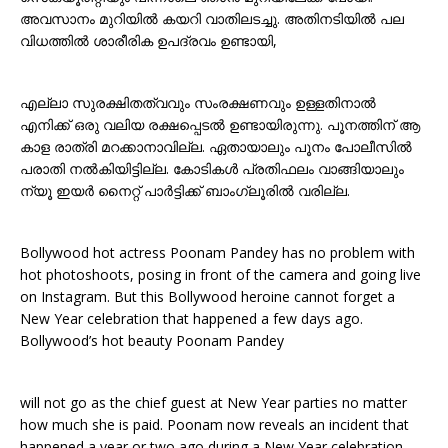
അവസാനം മുറിയിൽ കയറി വാതിലടച്ചു. അതിനടിയിൽ പല
വിധത്തിൽ ശാരീരിക ഉപദ്രവം ഉണ്ടായി,
എല്ലാ സുരക്ഷിതത്വവും സംരക്ഷണവും ഉള്ളതിനാൽ
എനിക്ക് ഒരു വലിയ രക്ഷപ്പെടൽ ഉണ്ടായിരുന്നു. പൂനത്തിന് ആ
കാള രാത്രി മറക്കാനാവില്ല. ഏതായാലും പൂനം പോലീസിൽ
പരാതി നൽകിയിട്ടില്ല. കോടികൾ പ്രതിഫലം വാങ്ങിയാലും
ന്യൂ ഇയർ നൈറ്റ് പാർട്ടിക്ക് ബാംഗ്ലൂരിൽ വരില്ല.
Bollywood hot actress Poonam Pandey has no problem with
hot photoshoots, posing in front of the camera and going live
on Instagram. But this Bollywood heroine cannot forget a
New Year celebration that happened a few days ago.
Bollywood’s hot beauty Poonam Pandey
will not go as the chief guest at New Year parties no matter
how much she is paid. Poonam now reveals an incident that
happened a year or two ago during a New Year celebration –