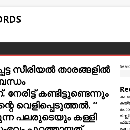
ORDS
്പെട്ട സീരിയൽ താരങ്ങളിൽ
Sear
ബന്ധം
Re
േരിട്ട് കണ്ടിട്ടുണ്ടെന്നും
കണ്
റെ വെളിപ്പെടുത്തൽ. ”
കയ്യി
പോലീ
ുന്ന പലരുടെയും കള്ളി
മിസ്
ഫ്ലാ
 സംഭവം പുറത്തായത്
യഥാർ