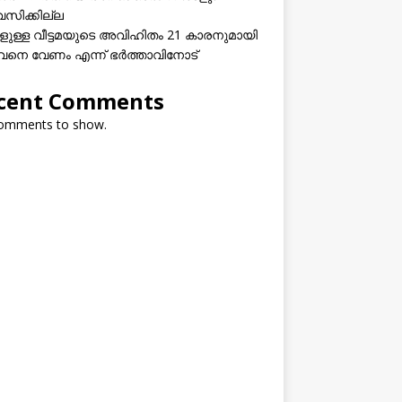
വസിക്കില്ല
കളുള്ള വീട്ടമയുടെ അവിഹിതം 21 കാരനുമായി
നെ വേണം എന്ന് ഭർത്താവിനോട്
cent Comments
omments to show.