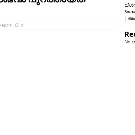
വിശ്
3മക്
| അവ
 Report
0
Re
No c