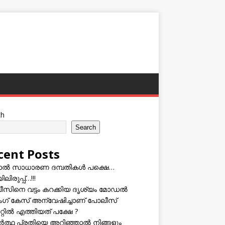
ch
Search
cent Posts
ടാൽ സാധാരണ ദമ്പതികൾ പക്ഷെ…
ലിരുപ്പ്…!!!
സിനെ വട്ടം കറക്കിയ ദൃശ്യം മോഡല്‍
സിംഗ് കേസ് അന്വേഷിച്ചാണ് പോലീസ്
റ്റിൽ എത്തിയത് പക്ഷേ ?
ത്ഥ പ്രതിയെ അറിഞ്ഞാൽ നിങ്ങളും