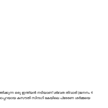
തിക്കുന്ന ഒരു ഇന്ത്യൻ നടിയാണ് ശ്വേത തിവാരി (ജനനം 4
് ഓപ്പറയായ കസൗതി സിന്ദഗി കേയിലെ പ്രേരണ ശർമ്മയെ