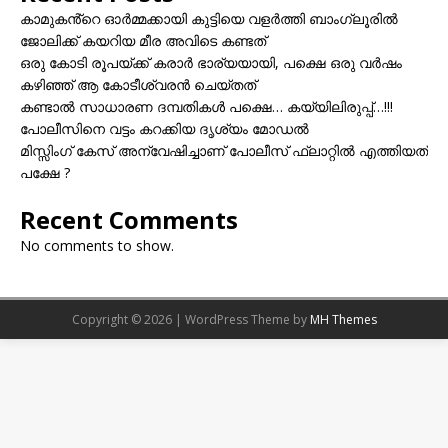
കാമുകൻ്റെ ഓർമ്മക്കായി കുട്ടിയെ വളർത്തി ബാംഗ്ലൂരിൽ
ജോലിക്ക് കയറിയ മീര അവിടെ കണ്ടത്
ഒരു കോടി രൂപയ്ക്ക് കരാർ ഭാര്യയായി, പക്ഷെ ഒരു വർഷം
കഴിഞ്ഞ് ആ കോടീശ്വരൻ ചെയ്തത്
കണ്ടാൽ സാധാരണ ദമ്പതികൾ പക്ഷെ… കയ്യിലിരുപ്പ്…!!!
പോലീസിനെ വട്ടം കറക്കിയ ദൃശ്യം മോഡല്‍
മിസ്സിംഗ് കേസ് അന്വേഷിച്ചാണ് പോലീസ് ഫ്ലാറ്റിൽ എത്തിയത്
പക്ഷേ ?
Recent Comments
No comments to show.
Copyright © 2026 | WordPress Theme by
MH Themes