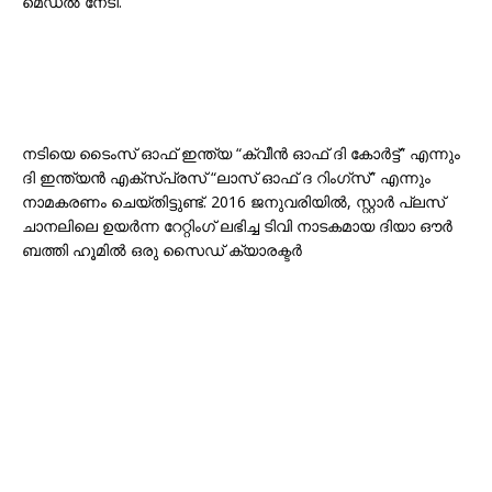
മെഡൽ നേടി.
നടിയെ ടൈംസ് ഓഫ് ഇന്ത്യ “ക്വീൻ ഓഫ് ദി കോർട്ട്” എന്നും
ദി ഇന്ത്യൻ എക്സ്പ്രസ് “ലാസ് ഓഫ് ദ റിംഗ്സ്” എന്നും
നാമകരണം ചെയ്തിട്ടുണ്ട്. 2016 ജനുവരിയിൽ, സ്റ്റാർ പ്ലസ്
ചാനലിലെ ഉയർന്ന റേറ്റിംഗ് ലഭിച്ച ടിവി നാടകമായ ദിയാ ഔർ
ബത്തി ഹൂമിൽ ഒരു സൈഡ് ക്യാരക്ടർ