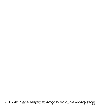
2011-2017 കാലഘട്ടത്തിൽ നെറ്റ്ബോൾ ഡവലപ്മെന്റ് ട്രസ്റ്റ്