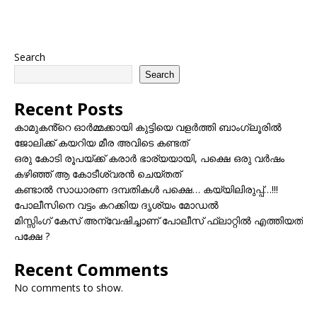
Search
Search
Recent Posts
കാമുകൻ്റെ ഓർമ്മക്കായി കുട്ടിയെ വളർത്തി ബാംഗ്ലൂരിൽ
ജോലിക്ക് കയറിയ മീര അവിടെ കണ്ടത്
ഒരു കോടി രൂപയ്ക്ക് കരാർ ഭാര്യയായി, പക്ഷെ ഒരു വർഷം
കഴിഞ്ഞ് ആ കോടീശ്വരൻ ചെയ്തത്
കണ്ടാൽ സാധാരണ ദമ്പതികൾ പക്ഷെ… കയ്യിലിരുപ്പ്…!!!
പോലീസിനെ വട്ടം കറക്കിയ ദൃശ്യം മോഡല്‍
മിസ്സിംഗ് കേസ് അന്വേഷിച്ചാണ് പോലീസ് ഫ്ലാറ്റിൽ എത്തിയത്
പക്ഷേ ?
Recent Comments
No comments to show.