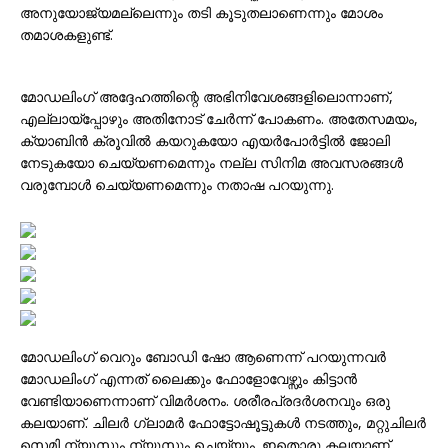
അനുയോജ്യമല്ലെന്നും തടി കൂടുതലാണെന്നും മോശം
തമാശകളുണ്ട്.
മോഡലിംഗ് അദ്ദേഹത്തിന്റെ അഭിനിവേശങ്ങളിലൊന്നാണ്,
എല്ലായ്പ്പോഴും അതിനോട് ചേർന്ന് പോകണം. അതേസമയം,
ക്യാബിൻ ക്രൂവിൽ കയറുകയോ എയർപോർട്ടിൽ ജോലി
നേടുകയോ ചെയ്യണമെന്നും നല്ല സിനിമ അവസരങ്ങൾ
വരുമ്പോൾ ചെയ്യണമെന്നും നതാഷ പറയുന്നു.
മോഡലിംഗ് വെറും ബോഡി ഷോ ആണെന്ന് പറയുന്നവർ
മോഡലിംഗ് എന്നത് ലൈക്കും ഫോളോവേഴ്സും കിട്ടാൻ
വേണ്ടിയാണെന്നാണ് വിമർശനം. ശരീരപ്രദർശനവും ഒരു
കലയാണ്. ചിലർ ഗ്ലാമർ ഫോട്ടോഷൂട്ടുകൾ നടത്തും, മറ്റുചിലർ
സെമി ന്യൂസും ന്യൂസും ചെയ്യും. ഇതൊരു കലയാണ്.